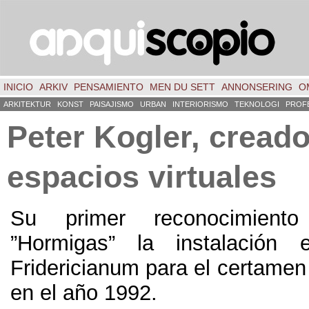
INICIO
ARKIV
PENSAMIENTO
MEN DU SETT
ANNONSERING
O
ARKITEKTUR
KONST
PAISAJISMO
URBAN
INTERIORISMO
TEKNOLOGI
PROF
Peter Kogler
,
creado
espacios virtuales
Su primer reconocimiento 
”
Hormigas
”
la instalación
Fridericianum para el certame
en el año
1992.