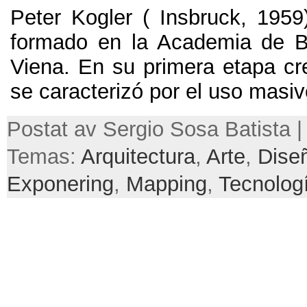
Peter Kogler
(
Insbruck
, 195
formado en la Academia de B
Viena
.
En su primera etapa cr
se caracterizó por el uso masi
Postat av Sergio Sosa Batista | 
Temas:
Arquitectura
,
Arte
,
Dise
Exponering
,
Mapping
,
Tecnolog