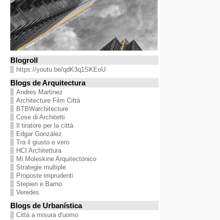
Blogroll
https://youtu.be/qdK3q1SKEoU
Blogs de Arquitectura
Andres Martinez
Architecture Film Città
BTBWarchitecture
Cose di Architetti
Il tiratore per la città
Edgar González
Tra il giusto e vero
HCI Architettura
Mi Moleskine Arquitectónico
Strategie multiple
Proposte imprudenti
Stepien e Barno
Veredes
Blogs de Urbanística
Città a misura d'uomo