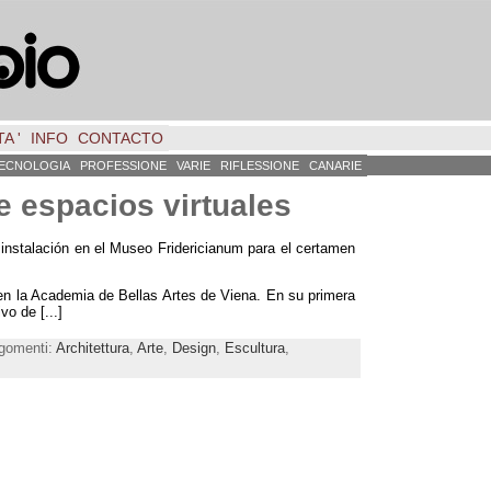
A '
INFO
CONTACTO
ECNOLOGIA
PROFESSIONE
VARIE
RIFLESSIONE
CANARIE
e espacios virtuales
 instalación en el Museo Fridericianum para el certamen
 en la Academia de Bellas Artes de Viena
.
En su primera
ivo de
[...]
rgomenti:
Architettura
,
Arte
,
Design
,
Escultura
,