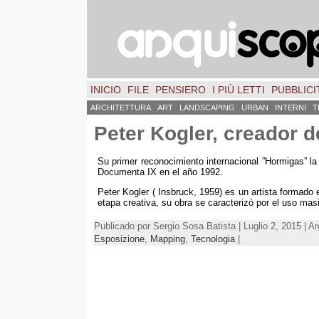
INICIO
FILE
PENSIERO
I PIÙ LETTI
PUBBLICIT
ARCHITETTURA
ART
LANDSCAPING
URBAN
INTERNI
T
Peter Kogler
,
creador d
Su primer reconocimiento internacional
”
Hormigas
”
la
Documenta IX en el año
1992.
Peter Kogler
(
Insbruck
, 1959)
es un artista formado
etapa creativa
,
su obra se caracterizó por el uso mas
Publicado por Sergio Sosa Batista | Luglio 2, 2015 | A
Esposizione
,
Mapping
,
Tecnologia
|