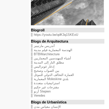
Blogroll
https://youtu.be/qdK3q1SKEoU
Blogs de Arquitectura
أندريس مارتينيز
الهندسة المعمارية فيلم مدينة
BTBWarchitecture
أشياء للمهندسين المعماريين
مطلق النار إلى المدينة
إدغار غونزاليس
بين الصواب وصحيح
العمارة التحالف الدولي للموئل
بلدي Moleskine المعمارية
استراتيجيات متعددة
مقترحات غير حكيم
Stepien أرنو
Veredes
Blogs de Urbanística
الإنسان مقياس مدن