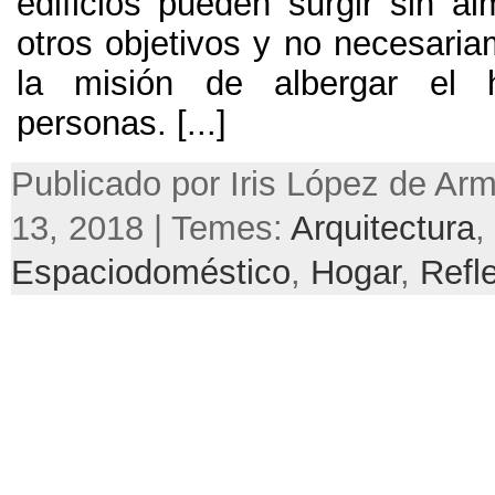
edificios pueden surgir sin a
otros objetivos y no necesari
la misión de albergar el 
personas
. [...]
Publicado por Iris López de Ar
13, 2018 | Temes:
Arquitectura
,
Espaciodoméstico
,
Hogar
,
Refl