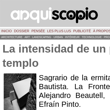
INICIO
DOSSIER
PENSÉE
LES PLUS LUS
PUBLICITÉ
À PROPO
ARCHITECTURE
ART
LANDSCAPING
URBAN
INTÉRIEUR
TECHNOLOGIE
PRO
La intensidad de un
templo
Sagrario de la ermi
Bautista
.
La Fronte
Alejandro Beautell,
Efraín Pinto.