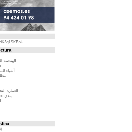
Blogroll
https://youtu.be/qdK3q1SKEoU
Blogs de Arquitectura
أندريس مارتينيز
الهندسة المعمارية فيلم مدينة
BTBWarchitecture
أشياء للمهندسين المعماريين
مطلق النار إلى المدينة
إدغار غونزاليس
بين الصواب وصحيح
العمارة التحالف الدولي للموئل
بلدي Moleskine المعمارية
استراتيجيات متعددة
مقترحات غير حكيم
Stepien أرنو
Veredes
Blogs de Urbanística
الإنسان مقياس مدن