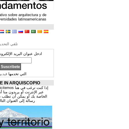
Un espacio colaborativo sobre arquitectura y de
encuentro entre universidades latinoamericanas
ترجمة محتوى
تحرير الترجمة
تلقي التحديثات ARQUISCOPIO
ادخل عنوان البريد الإلكتروني الخاص بك:
التي تخدمها
فيدبورنر
PROMOCIÓNATE IN ARQUISCOPIO
إذا كنت ترغب في هنا publicitemos موقعك, للتسوق
عبر الإنترنت أو يريدون منا أن يقدم اعمال المهنية
الخاصة بك أو يمكن أن تطلب ذلك عن طريق إرسال
رسالة إلى العنوان التالي:
correo@cppa.es