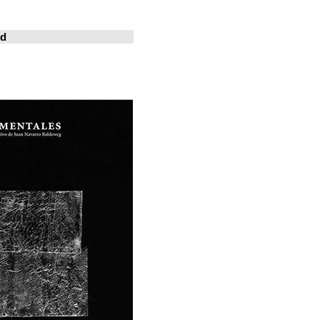
خوسيه فارينا
المدينة المعيشة
Revistas en la red
ArchDaily
Metalocus
العمارة منصة
فن البناء