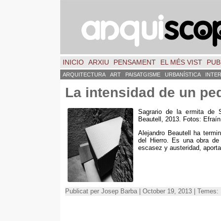
INICIO
ARXIU
PENSAMENT
EL MÉS VIST
PUB
ARQUITECTURA
ART
PAISATGISME
URBANÍSTICA
INTE
La intensidad de un p
Sagrario de la ermita de 
Beautell, 2013. Fotos: Efraín
Alejandro Beautell ha termin
del Hierro
.
Es una obra de u
escasez y austeridad
,
aport
Publicat per Josep Barba | October 19, 2013 | Temes: