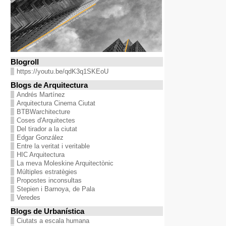
Blogroll
https://youtu.be/qdK3q1SKEoU
Blogs de Arquitectura
Andrés Martínez
Arquitectura Cinema Ciutat
BTBWarchitecture
Coses d'Arquitectes
Del tirador a la ciutat
Edgar González
Entre la veritat i veritable
HIC Arquitectura
La meva Moleskine Arquitectònic
Múltiples estratègies
Propostes inconsultas
Stepien i Barnoya, de Pala
Veredes
Blogs de Urbanística
Ciutats a escala humana