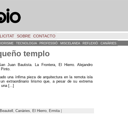
LICITAT
SOBRE
CONTACTO
RIORISME
TECNOLOGIA
PROFESSIÓ
MISCELANEA
REFLEXIÓ
CANÀRIES
equeño templo
San Juan Bautista
.
La Frontera
, El Hierro. Alejandro
 Pinto.
ado una ínfima pieza de arquitectura en la remota isla
n extraordinario lirismo que
,
a pesar de su extrema
a una
[...]
Beautell
,
Canàries
,
El Hierro
,
Ermita
|