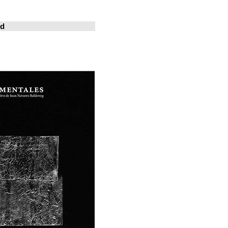
خوسيه فارينا
المدينة المعيشة
Revistas en la red
ArchDaily
Metalocus
العمارة منصة
فن البناء