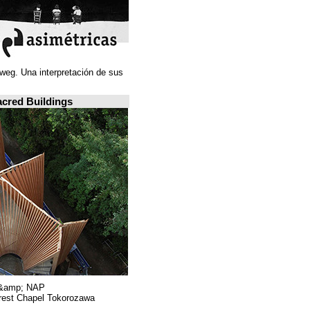
Juan Navarro Baldeweg. Una interpretación de sus
ideas espaciales.
A closer look: Sacred Buildings
Hiroshi Nakamura &amp; NAP.
Sayama Forest Chapel Tokorozawa, اليابان.
RIBA, لندن.