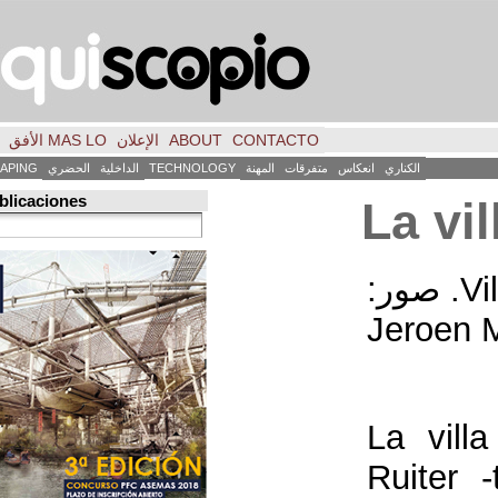
CONTACTO
ABOUT
الإعلان
MAS LO الأفق
فكر
FILE
INICIO
كاس
متفرقات
المهنة
TECHNOLOGY
الداخلية
الحضري
LANDSCAPING
ART
العمارة
Búsqueda de publicaciones