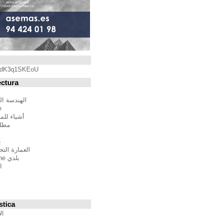
Blogroll
https://youtu.be/qdK3q1SKEoU
Blogs de Arquitectura
أندريس مارتينيز
الهندسة المعمارية فيلم مدينة
BTBWarchitecture
أشياء للمهندسين المعماريين
مطلق النار إلى المدينة
إدغار غونزاليس
بين الصواب وصحيح
العمارة التحالف الدولي للموئل
بلدي Moleskine المعمارية
استراتيجيات متعددة
مقترحات غير حكيم
Stepien أرنو
Veredes
Blogs de Urbanística
الإنسان مقياس مدن