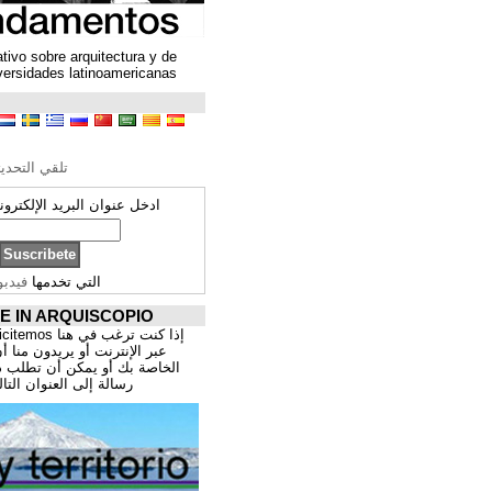
Un espacio colaborativo sobre arquitectura y de
encuentro entre universidades latinoamericanas
ترجمة محتوى
تحرير الترجمة
تلقي التحديثات ARQUISCOPIO
ادخل عنوان البريد الإلكتروني الخاص بك:
التي تخدمها
فيدبورنر
PROMOCIÓNATE IN ARQUISCOPIO
إذا كنت ترغب في هنا publicitemos موقعك, للتسوق
عبر الإنترنت أو يريدون منا أن يقدم اعمال المهنية
الخاصة بك أو يمكن أن تطلب ذلك عن طريق إرسال
رسالة إلى العنوان التالي:
correo@cppa.es