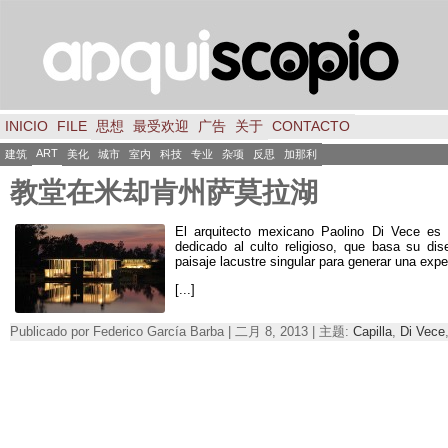
INICIO
FILE
思想
最受欢迎
广告
关于
CONTACTO
ART
建筑
美化
城市
室内
科技
专业
杂项
反思
加那利
教堂在米却肯州萨莫拉湖
El arquitecto mexicano Paolino Di Vece es 
dedicado al culto religioso
,
que basa su dis
paisaje lacustre singular para generar una exp
[...]
Publicado por Federico García Barba | 二月 8, 2013 | 主题:
Capilla
,
Di Vece