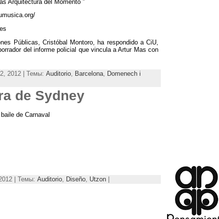
ás Arquitectura del Momento ”
umusica.org/
.es
ones Públicas
,
Cristóbal Montoro
,
ha respondido a CiU
,
borrador del informe policial que vincula a Artur Mas con
2, 2012 | Темы:
Auditorio
,
Barcelona
,
Domenech i
ra de Sydney
baile de Carnaval
2012 | Темы:
Auditorio
,
Diseño
,
Utzon
|