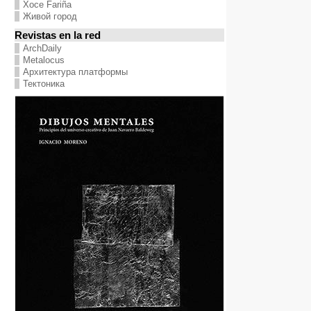
Хосе Fariña
Живой город
Revistas en la red
ArchDaily
Metalocus
Архитектура платформы
Тектоника