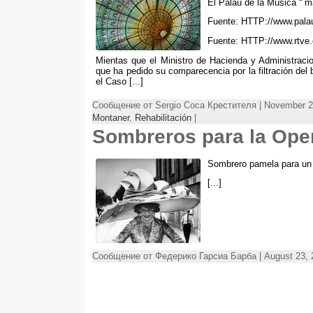
El Palau de la Música “ m
Fuente: HTTP://
www.pala
Fuente: HTTP://
www.rtve
Mientas que el Ministro de Hacienda y Administraci
que ha pedido su comparecencia por la filtración del 
el Caso
[...]
Сообщение от Sergio Соса Крестителя | November 2
Montaner
,
Rehabilitación
|
Sombreros para la Ope
Sombrero pamela para un 
[...]
Сообщение от Федерико Гарсиа Барба | August 23, 