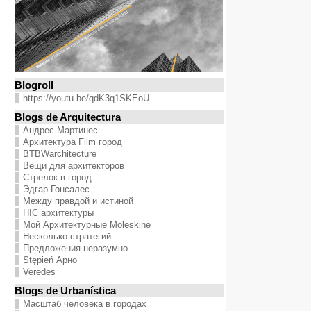
Blogroll
https://youtu.be/qdK3q1SKEoU
Blogs de Arquitectura
Андрес Мартинес
Архитектура Film город
BTBWarchitecture
Вещи для архитекторов
Стрелок в город
Эдгар Гонсалес
Между правдой и истиной
HIC архитектуры
Мой Архитектурные Moleskine
Несколько стратегий
Предложения неразумно
Stępień Арно
Veredes
Blogs de Urbanística
Масштаб человека в городах