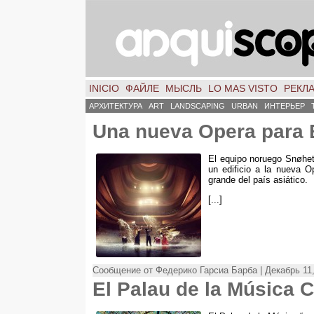
INICIO
ФАЙЛЕ
МЫСЛЬ
LO MAS VISTO
РЕКЛ
АРХИТЕКТУРА
ART
LANDSCAPING
URBAN
ИНТЕРЬЕР
Una nueva Opera para
El equipo noruego Snøhet
un edificio a la nueva 
grande del país asiático
.
[...]
Сообщение от Федерико Гарсиа Барба | Декабрь 11,
El Palau de la Música 