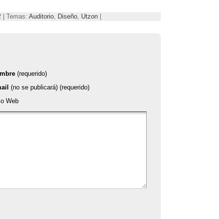
2 | Temas:
Auditorio
,
Diseño
,
Utzon
|
mbre
(requerido)
ail
(no se publicará) (requerido)
tio Web