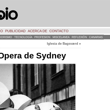
TO
PUBLICIDAD
ACERCA DE
CONTACTO
RIORISMO
TECNOLOGÍA
PROFESION
MISCELANEA
REFLEXIÓN
CANARIAS
Iglesia de Bagsværd
»
 Opera de Sydney