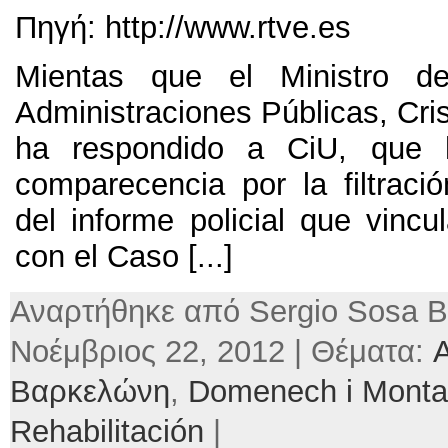
Πηγή: http://
www.rtve.es
Mientas que el Ministro d
Administraciones Públicas
,
Cri
ha respondido a CiU
,
que 
comparecencia por la filtració
del informe policial que vincu
con el Caso
[...]
Αναρτήθηκε από Sergio Sosa Β
Νοέμβριος 22, 2012 | Θέματα:
A
Βαρκελώνη
,
Domenech i Monta
Rehabilitación
|