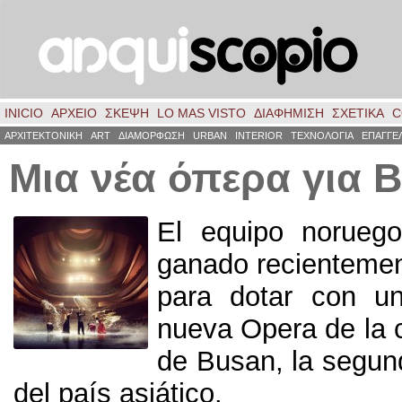
INICIO
ΑΡΧΕΙΟ
ΣΚΈΨΗ
LO MAS VISTO
ΔΙΑΦΗΜΙΣΗ
ΣΧΕΤΙΚΑ
C
ΑΡΧΙΤΕΚΤΟΝΙΚΗ
ART
ΔΙΑΜΟΡΦΩΣΗ
URBAN
INTERIOR
ΤΕΧΝΟΛΟΓΙΑ
ΕΠΑΓΓΕ
Μια νέα όπερα για 
El equipo norueg
ganado recientemen
para dotar con un
nueva Opera de la 
de Busan
,
la segu
del país asiático
.