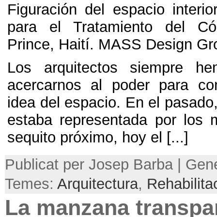
Figuración del espacio interio
para el Tratamiento del Có
Prince
,
Haití
.
MASS Design Gr
Los arquitectos siempre he
acercarnos al poder para con
idea del espacio
.
En el pasado
estaba representada por los
sequito próximo
,
hoy el
[...]
Publicat per Josep Barba | Gene
Temes:
Arquitectura
,
Rehabilita
La manzana transpa