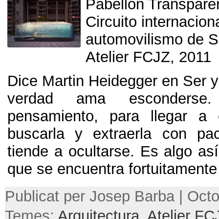
Pabellón Transpare
Circuito internacion
automovilismo de 
Atelier FCJZ
, 2011
Dice Martin Heidegger en Ser y
verdad ama esconderse
pensamiento
,
para llegar a 
buscarla y extraerla con pa
tiende a ocultarse
.
Es algo así
que se encuentra fortuitamente
Publicat per Josep Barba | Octo
Temes:
Arquitectura
,
Atelier FC