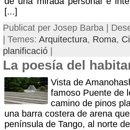
de una mirada personal e int
[...]
Publicat per Josep Barba | De
| Temes:
Arquitectura
,
Roma
,
Ci
planificació
|
La poesía del habita
Vista de Amanohas
famoso Puente de l
camino de pinos pl
una barra costera de arena que 
península de Tango
,
al norte d