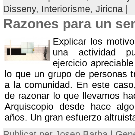
Disseny
,
Interiorisme
,
Jiricna
|
Razones para un se
Explicar los motiv
una actividad 
ejercicio apreciabl
lo que un grupo de personas tr
a la comunidad
.
En este caso
de razonar lo que llevamos ha
Arquiscopio desde hace alg
años
.
Un gran esfuerzo altruist
Publicat per Josep Barba | Gene