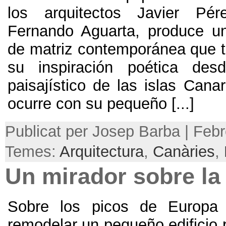
los arquitectos Javier Pé
Fernando Aguarta
,
produce un
de matriz contemporánea que tr
su inspiración poética des
paisajístico de las islas Canar
ocurre con su pequeño
[...]
Publicat per Josep Barba | Febr
Temes:
Arquitectura
,
Canàries
,
Un mirador sobre l
Sobre los picos de Europa
remodelar un pequeño edificio 