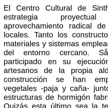
El Centro Cultural de Sin
estrategia proyect
aprovechamiento radical de
locales
.
Tanto los construct
materiales y sistemas emple
del entorno cercano
. S
participado en su ejecució
artesanos de la propia al
construcción se han emp
vegetales -paja y caña
-
junt
estructuras de hormigón fabri
Quizás esta último sea la t