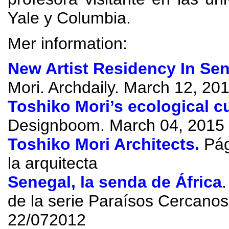
Yale y Columbia
.
Mer information:
New Artist Residency In Se
Mori. Archdaily.
March
12, 20
Toshiko Mori’s ecological cu
Designboom
.
March
04, 2015
Toshiko Mori Architects
.
Pág
la arquitecta
Senegal
,
la senda de África
de la serie Paraísos Cercanos
22/072012