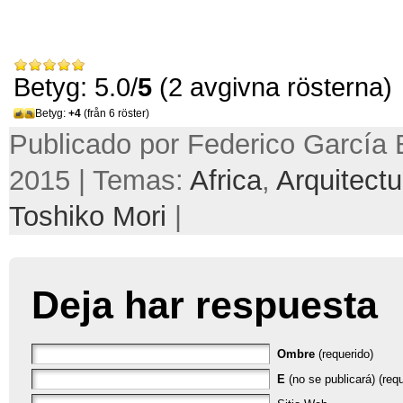
Betyg: 5.0/
5
(2 avgivna rösterna)
Betyg:
+4
(från 6 röster)
Publicado por Federico García B
2015 | Temas:
Africa
,
Arquitectu
Toshiko Mori
|
Deja har respuesta
Ombre
(requerido)
E
(no se publicará) (requ