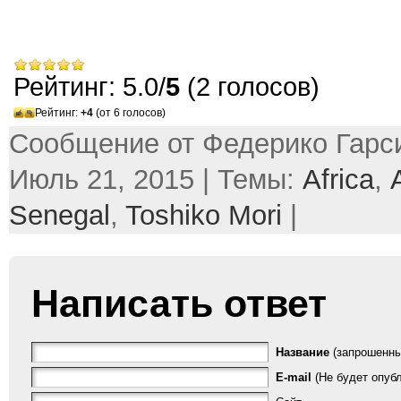
Рейтинг: 5.0/
5
(2 голосов)
Рейтинг:
+4
(от 6 голосов)
Сообщение от Федерико Гарси
Июль 21, 2015 | Темы:
Africa
,
Senegal
,
Toshiko Mori
|
Написать ответ
Название
(запрошенны
E-mail
(Не будет опубл