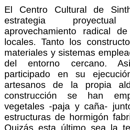
El Centro Cultural de Sin
estrategia proyect
aprovechamiento radical de
locales
.
Tanto los construct
materiales y sistemas emple
del entorno cercano
. A
participado en su ejecució
artesanos de la propia al
construcción se han emp
vegetales -paja y caña
-
junt
estructuras de hormigón fabri
Quizás esta último sea la t