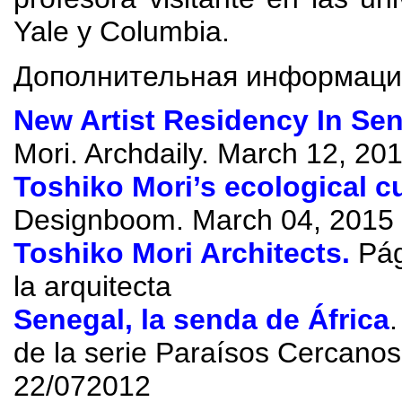
Yale y Columbia
.
Дополнительная информаци
New Artist Residency In Se
Mori.
Archdaily
. March 12, 20
Toshiko Mori’s ecological cu
Designboom
. March 04, 2015
Toshiko Mori Architects
.
Pág
la arquitecta
Senegal
,
la senda de África
de la serie Paraísos Cercanos
22/072012