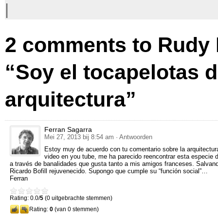
|
2
comments to Rudy R
“Soy el tocapelotas d
arquitectura”
Ferran Sagarra
Mei 27, 2013 bij 8:54 am
· Antwoorden
Estoy muy de acuerdo con tu comentario sobre la arquitectura
video en you tube
,
me ha parecido reencontrar esta especie
a través de banalidades que gusta tanto a mis amigos franceses
.
Salvand
Ricardo Bofill rejuvenecido
.
Supongo que cumple su
“
función social
”…
Ferran
Rating: 0.0/
5
(0 uitgebrachte stemmen)
Rating:
0
(van 0 stemmen)