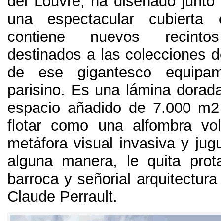
del Louvre
,
ha diseñado junto 
una espectacular cubierta
contiene nuevos recintos
destinados a las colecciones d
de ese gigantesco equipami
parisino
.
Es una lámina dorad
espacio añadido de
7.000
m2
flotar como una alfombra vo
metáfora visual invasiva y ju
alguna manera,
le quita pro
barroca y señorial arquitectur
Claude Perrault
.