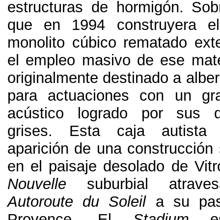
estructuras de hormigón
.
Sob
que en
1994
construyera el
monolito cúbico rematado ext
el empleo masivo de ese mate
originalmente destinado a albe
para actuaciones con un gra
acústico logrado por sus 
grises
.
Esta caja autista 
aparición de una construcción 
en el paisaje desolado de Vitr
Nouvelle
suburbial atrav
Autoroute du Soleil
a su pa
Provence
. El
Stadium