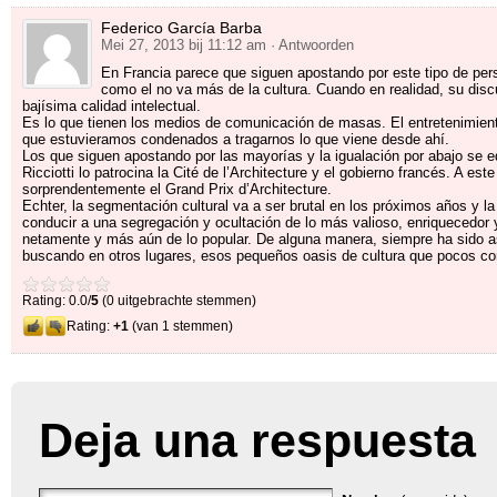
Federico García Barba
Mei 27, 2013 bij 11:12 am
· Antwoorden
En Francia parece que siguen apostando por este tipo de pers
como el no va más de la cultura
.
Cuando en realidad
,
su disc
bajísima calidad intelectual
.
Es lo que tienen los medios de comunicación de masas
.
El entretenimien
que estuvieramos condenados a tragarnos lo que viene desde ahí
.
Los que siguen apostando por las mayorías y la igualación por abajo se 
Ricciotti lo patrocina la Cité de l’Architecture y el gobierno francés
.
A este
sorprendentemente el Grand Prix d’Architecture
.
Echter,
la segmentación cultural va a ser brutal en los próximos años y la 
conducir a una segregación y ocultación de lo más valioso
,
enriquecedor 
netamente y más aún de lo popular
.
De alguna manera
,
siempre ha sido a
buscando en otros lugares
,
esos pequeños oasis de cultura que pocos c
Rating: 0.0/
5
(0 uitgebrachte stemmen)
Rating:
+1
(van 1 stemmen)
Deja una respuesta