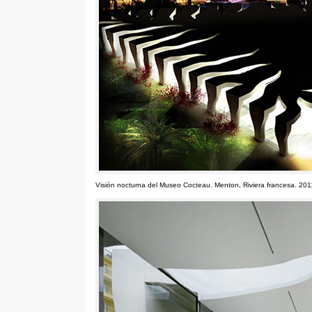
Visión nocturna del Museo Cocteau
.
Menton
,
Riviera francesa
. 201