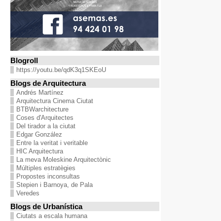
Blogroll
https://youtu.be/qdK3q1SKEoU
Blogs de Arquitectura
Andrés Martínez
Arquitectura Cinema Ciutat
BTBWarchitecture
Coses d'Arquitectes
Del tirador a la ciutat
Edgar González
Entre la veritat i veritable
HIC Arquitectura
La meva Moleskine Arquitectònic
Múltiples estratègies
Propostes inconsultas
Stepien i Barnoya, de Pala
Veredes
Blogs de Urbanística
Ciutats a escala humana