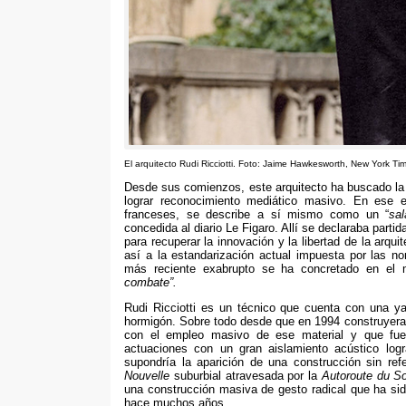
El arquitecto Rudi Ricciotti
. Foto:
Jaime Hawkesworth
,
New York Ti
Desde sus comienzos
,
este arquitecto ha buscado la
lograr reconocimiento mediático masivo
.
En ese e
franceses
,
se describe a sí mismo como un “
sal
concedida al diario Le Figaro
.
Allí se declaraba parti
para recuperar la innovación y la libertad de la arquit
así a la estandarización actual impuesta por las no
más reciente exabrupto se ha concretado en el ma
combate”
.
Rudi Ricciotti es un técnico que cuenta con una ya
hormigón
.
Sobre todo desde que en
1994
construyera
con el empleo masivo de ese material y que fue 
actuaciones con un gran aislamiento acústico lo
supondría la aparición de una construcción sin refe
Nouvelle
suburbial atravesada por la
Autoroute du So
una construcción masiva de gesto radical que ha sid
hace muchos años
.