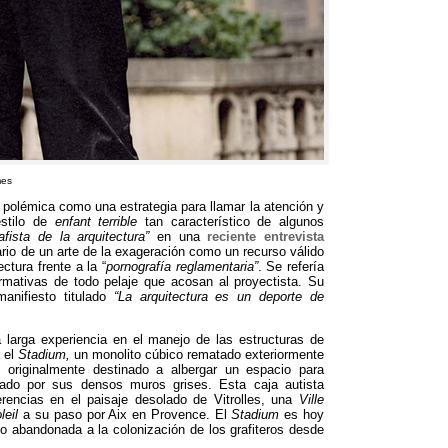
mes
 polémica como una estrategia para llamar la atención y
stilo de
enfant terrible
tan característico de algunos
afista de la arquitectura”
en una
reciente entrevista
dario de un arte de la exageración como un recurso válido
ectura frente a la “
pornografía reglamentaria”
.
Se refería
rmativas de todo pelaje que acosan al proyectista
.
Su
nifiesto titulado
“La arquitectura es un deporte de
 larga experiencia en el manejo de las estructuras de
 el
Stadium
,
un monolito cúbico rematado exteriormente
originalmente destinado a albergar un espacio para
grado por sus densos muros grises
.
Esta caja autista
rencias en el paisaje desolado de Vitrolles
,
una
Ville
leil
a su paso por Aix en Provence
. El
Stadium
es hoy
o abandonada a la colonización de los grafiteros desde