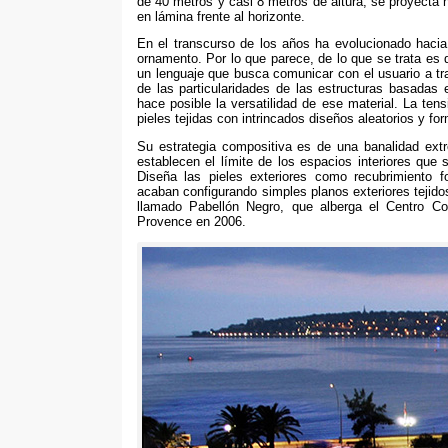
de
40
metros y casi
8
metros de altura
,
se proyecta 
en lámina frente al horizonte
.
En el transcurso de los años ha evolucionado haci
ornamento
.
Por lo que parece
,
de lo que se trata es 
un lenguaje que busca comunicar con el usuario a tr
de las particularidades de las estructuras basadas
hace posible la versatilidad de ese material
.
La tens
pieles tejidas con intrincados diseños aleatorios y f
Su estrategia compositiva es de una banalidad ext
establecen el límite de los espacios interiores que
Diseña las pieles exteriores como recubrimiento f
acaban configurando simples planos exteriores tejido
llamado Pabellón Negro
,
que alberga el Centro Co
Provence en
2006.