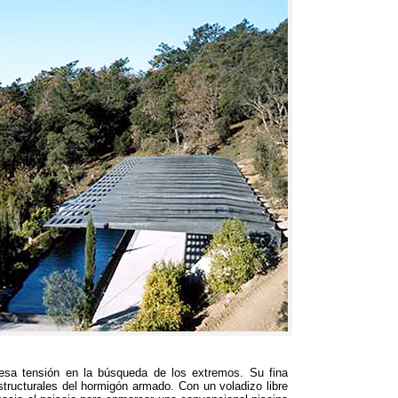
 esa tensión en la búsqueda de los extremos
.
Su fina
estructurales del hormigón armado
.
Con un voladizo libre