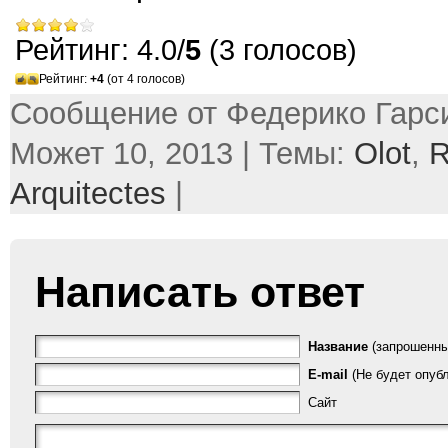
Рейтинг: 4.0/
5
(3 голосов)
Рейтинг:
+4
(от 4 голосов)
Сообщение от Федерико Гарси
Может 10, 2013 | Темы:
Olot
,
Arquitectes
|
Написать ответ
Название
(запрошенны
E-mail
(Не будет опубл
Сайт