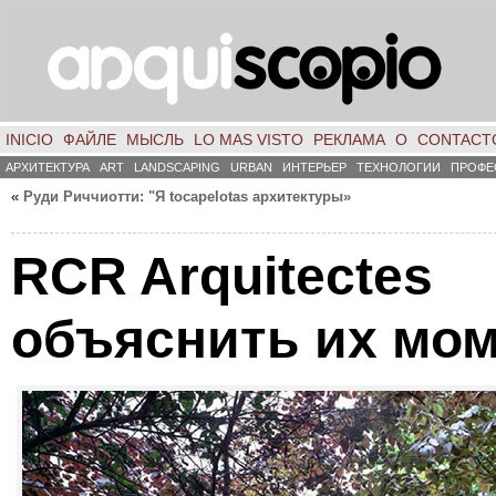
INICIO
ФАЙЛЕ
МЫСЛЬ
LO MAS VISTO
РЕКЛАМА
О
CONTACT
АРХИТЕКТУРА
ART
LANDSCAPING
URBAN
ИНТЕРЬЕР
ТЕХНОЛОГИИ
ПРОФЕ
«
Руди Риччиотти: "Я tocapelotas архитектуры»
RCR Arquitectes
объяснить их мо