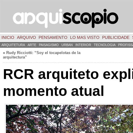
INICIO
ARQUIVO
PENSAMENTO
LO MAS VISTO
PUBLICIDADE
ARQUITETURA
ARTE
PAISAGISMO
URBAN
INTERIOR
TECNOLOGIA
PROFISS
«
Rudy Ricciotti
:
“Soy el tocapelotas de la
arquitectura”
RCR arquiteto expl
momento atual