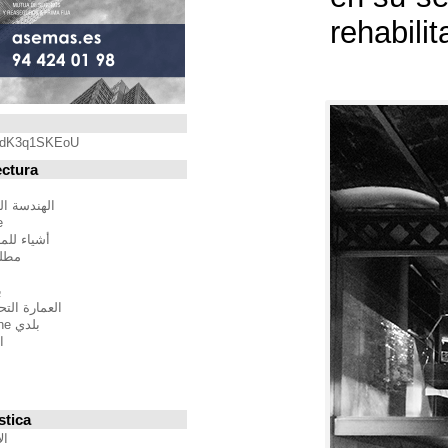
Blogroll
https://youtu.be/qdK3q1SKEoU
Blogs de Arquitectura
أندريس مارتينيز
الهندسة المعمارية فيلم مدينة
BTBWarchitecture
أشياء للمهندسين المعماريين
مطلق النار إلى المدينة
إدغار غونزاليس
بين الصواب وصحيح
العمارة التحالف الدولي للموئل
بلدي Moleskine المعمارية
استراتيجيات متعددة
مقترحات غير حكيم
Stepien أرنو
Veredes
Blogs de Urbanística
الإنسان مقياس مدن