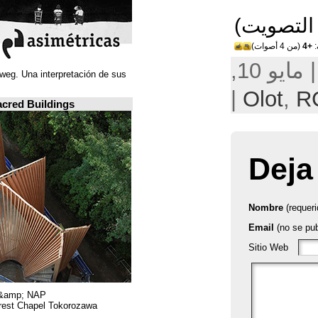
Juan Navarro Baldeweg. Una interpretación de sus
ideas espaciales.
A closer look: Sacred Buildings
Hiroshi Nakamura &amp; NAP.
Sayama Forest Chapel Tokorozawa, اليابان.
RIBA, لندن.