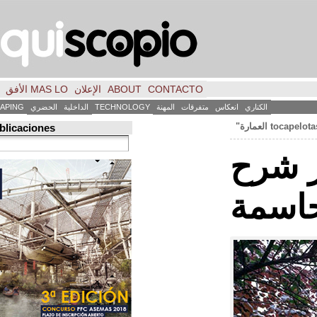
CONTACTO
ABOUT
الإعلان
MAS LO الأفق
فكر
FILE
INICIO
كاس
متفرقات
المهنة
TECHNOLOGY
الداخلية
الحضري
LANDSCAPING
ART
العمارة
Búsqueda de publicaciones