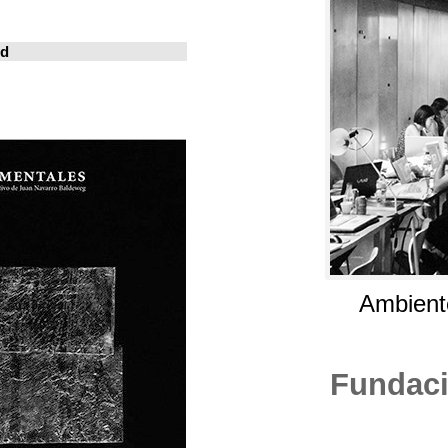
خوسيه فارينا
المدينة المعيشة
Revistas en la red
ArchDaily
Metalocus
العمارة منصة
فن البناء