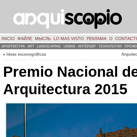
INICIO
ФАЙЛЕ
МЫСЛЬ
LO MAS VISTO
РЕКЛАМА
О
CONTACT
АРХИТЕКТУРА
ART
LANDSCAPING
URBAN
ИНТЕРЬЕР
ТЕХНОЛОГИИ
ПРОФЕ
«
Ideas escenográficas
Arquite
Premio Nacional d
Arquitectura
2015