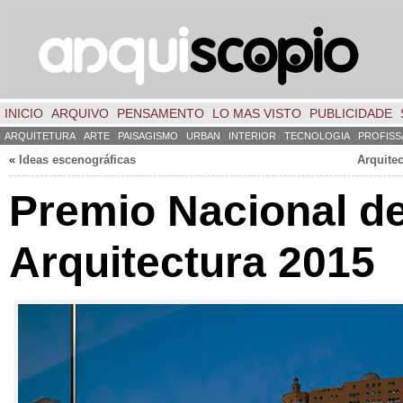
INICIO
ARQUIVO
PENSAMENTO
LO MAS VISTO
PUBLICIDADE
ARQUITETURA
ARTE
PAISAGISMO
URBAN
INTERIOR
TECNOLOGIA
PROFISS
«
Ideas escenográficas
Arquite
Premio Nacional d
Arquitectura
2015