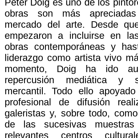
Peter Doig es uno de los pinto
obras son más apreciada
mercado del arte
.
Desde que
empezaron a incluirse en la
obras contemporáneas y hast
liderazgo como artista vivo má
momento
,
Doig ha ido au
repercusión mediática y s
mercantil
.
Todo ello apoyado
profesional de difusión rea
galeristas y
,
sobre todo
,
como
de las sucesivas muestra
relevantes centros cultura