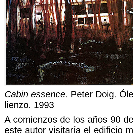
Cabin essence
.
Peter Doig
.
Óle
lienzo
, 1993
A comienzos de los años
90
de
este autor visitaría el edificio m