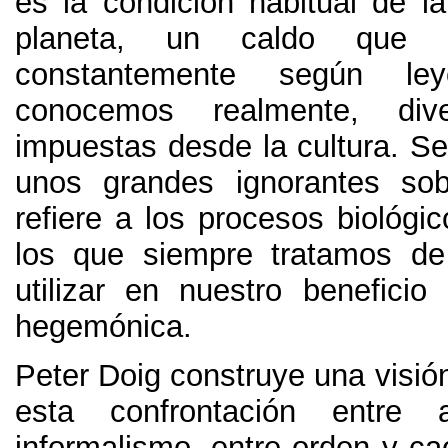
es la condición habitual de la
planeta
,
un caldo que 
constantemente según l
conocemos realmente
,
di
impuestas desde la cultura
.
Se
unos grandes ignorantes so
refiere a los procesos biológi
los que siempre tratamos de
utilizar en nuestro benefici
hegemónica
.
Peter Doig construye una visió
esta confrontación entre 
informalismo
,
entre orden y ca