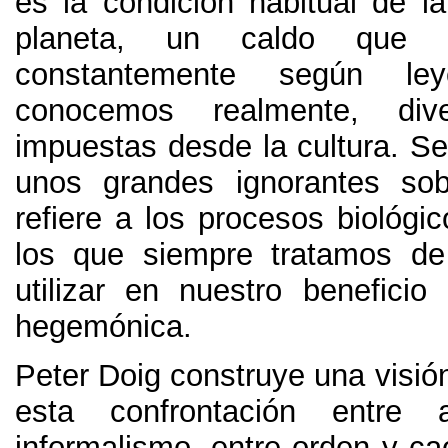
es la condición habitual de la
planeta
,
un caldo que 
constantemente según l
conocemos realmente
,
di
impuestas desde la cultura
.
Se
unos grandes ignorantes so
refiere a los procesos biológi
los que siempre tratamos de
utilizar en nuestro benefici
hegemónica
.
Peter Doig construye una visió
esta confrontación entre 
informalismo
,
entre orden y ca