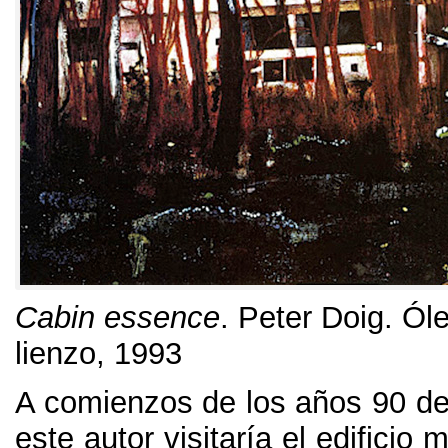
Cabin essence
.
Peter Doig
.
Óle
lienzo
, 1993
A comienzos de los años 90
de
este autor visitaría el edificio m