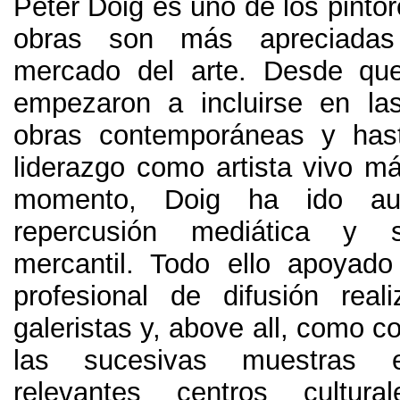
Peter Doig es uno de los pinto
obras son más apreciada
mercado del arte
.
Desde que
empezaron a incluirse en la
obras contemporáneas y hast
liderazgo como artista vivo má
momento
,
Doig ha ido au
repercusión mediática y s
mercantil
.
Todo ello apoyado
profesional de difusión rea
galeristas y
, above all,
como co
las sucesivas muestras
relevantes centros cultura