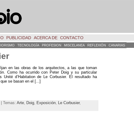
TO
PUBLICIDAD
ACERCA DE
CONTACTO
RIORISMO
TECNOLOGÍA
PROFESION
MISCELANEA
REFLEXIÓN
CANARIAS
ier
fijan en las obras de los arquitectos, a las que toman
ión. Como ha ocurrido con Peter Doig y su particular
 Unité d’Habitation de Le Corbusier. El resultado ha
que se basan en el [...]
3 | Temas:
Arte
,
Doig
,
Exposición
,
Le Corbusier
,