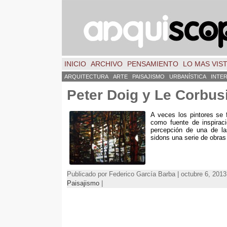
INICIO
ARCHIVO
PENSAMIENTO
LO MAS VIS
ARQUITECTURA
ARTE
PAISAJISMO
URBANÍSTICA
INTE
Peter Doig y Le Corbus
A veces los pintores se 
como fuente de inspirac
percepción de una de las
sidons una serie de obras 
Publicado por Federico García Barba | octubre 6, 201
Paisajismo
|