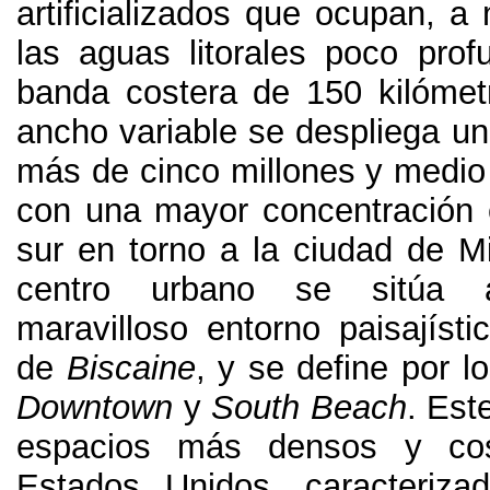
artificializados que ocupan
,
a 
las aguas litorales poco prof
banda costera de
150
kilómet
ancho variable se despliega un
más de cinco millones y medio
con una mayor concentración
sur en torno a la ciudad de M
centro urbano se sitúa a
maravilloso entorno paisajísti
de
Biscaine
,
y se define por l
Downtown
y
South Beach
.
Est
espacios más densos y cos
Estados Unidos
,
caracteriza