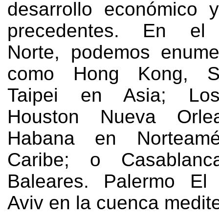
desarrollo económico y
precedentes
.
En el 
Norte
,
podemos enumer
como Hong Kong
,
S
Taipei en Asia
;
Lo
Houston Nueva Orl
Habana en Norteamé
Caribe
;
o Casablanc
Baleares
.
Palermo El 
Aviv en la cuenca medit