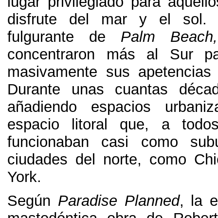
lugar privilegiado para aquell
disfrute del mar y el sol
fulgurante de
Palm Beach
,
concentraron más al Sur par
masivamente sus apetencias 
Durante unas cuantas déca
añadiendo espacios urbani
espacio litoral que
,
a todos
funcionaban casi como sub
ciudades del norte
,
como Chi
York
.
Según
Paradise Planned
,
la 