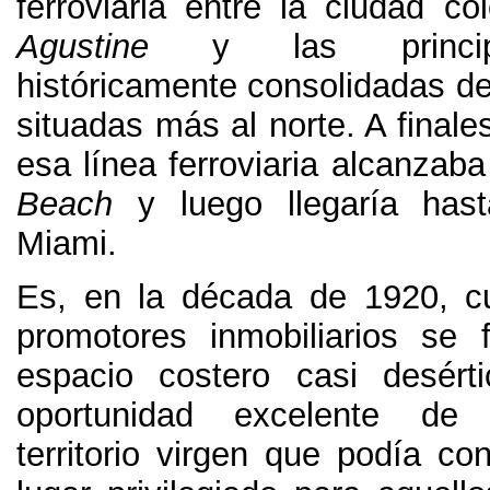
ferroviaria entre la ciudad co
Agustine
y las princi
históricamente consolidadas de
situadas más al norte
.
A finale
esa línea ferroviaria alcanzaba
Beach
y luego llegaría has
Miami
.
Es
,
en la década de
1920,
c
promotores inmobiliarios se 
espacio costero casi desér
oportunidad excelente de 
territorio virgen que podía co