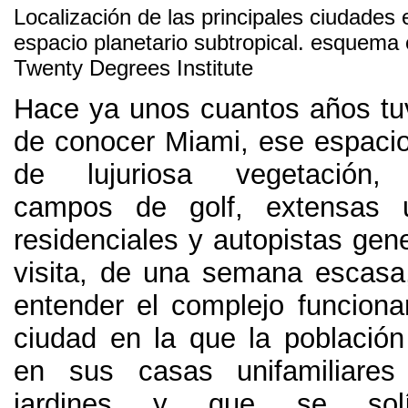
Localización de las principales ciudades 
espacio planetario subtropical
.
esquema e
Twenty Degrees Institute
Hace ya unos cuantos años tu
de conocer Miami
,
ese espacio
de lujuriosa vegetación
campos de golf
,
extensas u
residenciales y autopistas gen
visita
,
de una semana escasa
entender el complejo funcion
ciudad en la que la población
en sus casas unifamiliare
jardines y que se solía