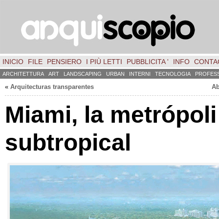
INICIO
FILE
PENSIERO
I PIÙ LETTI
PUBBLICITA '
INFO
CONTA
ARCHITETTURA
ART
LANDSCAPING
URBAN
INTERNI
TECNOLOGIA
PROFES
«
Arquitecturas transparentes
Ab
Miami,
la metrópoli
subtropical