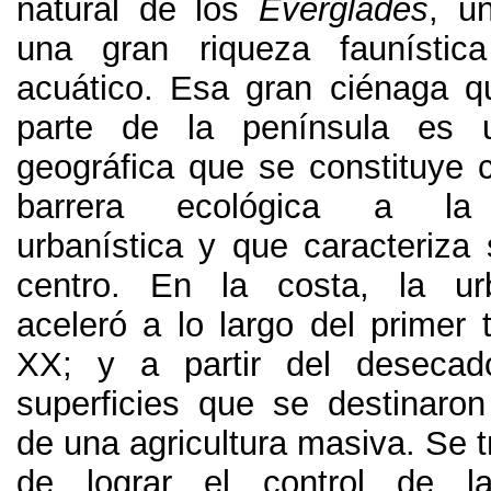
natural de los
Everglades
,
un
una gran riqueza faunístic
acuático
.
Esa gran ciénaga q
parte de la península es u
geográfica que se constituye
barrera ecológica a la 
urbanística y que caracteriza
centro
.
En la costa
,
la ur
aceleró a lo largo del primer t
XX
;
y a partir del deseca
superficies que se destinaron
de una agricultura masiva
.
Se t
de lograr el control de l