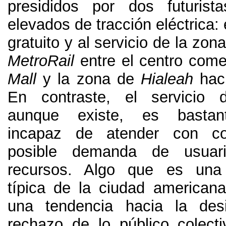
presididos por dos futurist
elevados de tracción eléctrica
:
gratuito y al servicio de la zona
MetroRail
entre el centro come
Mall
y la zona de
Hialeah
hac
En contraste
,
el servicio 
aunque existe
,
es bastant
incapaz de atender con c
posible demanda de usuar
recursos
.
Algo que es una c
típica de la ciudad americana
una tendencia hacia la des
rechazo de lo público colecti