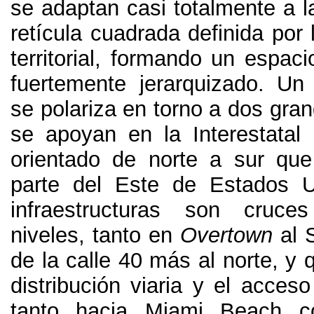
se adaptan casi totalmente a l
retícula cuadrada definida por 
territorial
,
formando un espacio 
fuertemente jerarquizado
.
Un
se polariza en torno a dos gra
se apoyan en la Interestatal 
orientado de norte a sur qu
parte del Este de Estados U
infraestructuras son cruce
niveles
,
tanto en
Overtown
al 
de la calle
40
más al norte
,
y 
distribución viaria y el acceso
tanto hacia Miami Beach c