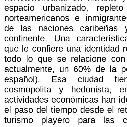
espacio urbanizado
,
replet
norteamericanos e inmigrant
de las naciones caribeñas 
continente
.
Una característi
que le confiere una identidad r
todo lo que se relacione con 
actualmente
,
un
60%
de la p
español
).
Esa ciudad tie
cosmopolita y hedonista
,
e
actividades económicas han i
el paso del tiempo desde el ret
turismo playero para las 