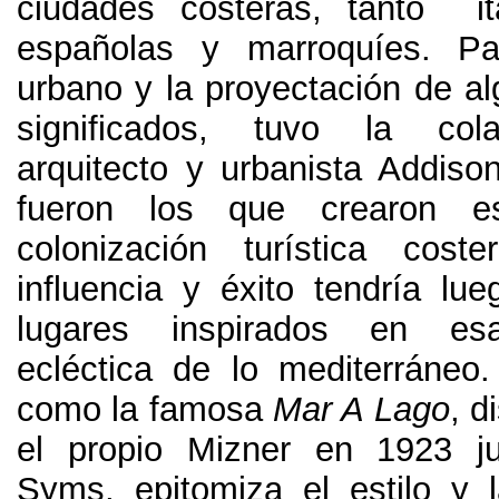
ciudades costeras
,
tanto it
españolas y marroquíes
.
Pa
urbano y la proyectación de al
significados
,
tuvo la cola
arquitecto y urbanista Addiso
fueron los que crearon 
colonización turística cost
influencia y éxito tendría l
lugares inspirados en es
ecléctica de lo mediterráneo
como la famosa
Mar A Lago
,
d
el propio Mizner en
1923
j
Syms
,
epitomiza el estilo y 