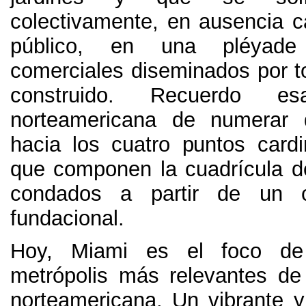
colectivamente
,
en ausencia c
público
,
en una pléyade
comerciales diseminados por tod
construido
.
Recuerdo esa
norteamericana de numerar
hacia los cuatro puntos cardi
que componen la cuadrícula d
condados a partir de un c
fundacional
.
Hoy
,
Miami es el foco d
metrópolis más relevantes de
norteamericana
.
Un vibrante y