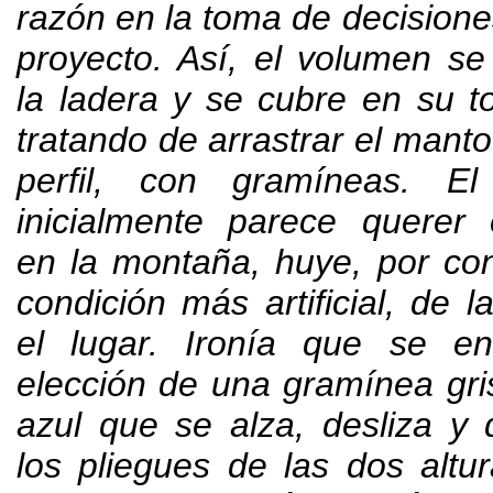
razón en la toma de decisione
proyecto
. Así,
el volumen se
la ladera y se cubre en su to
tratando de arrastrar el manto
perfil
,
con gramíneas
.
El
inicialmente parece querer
en la montaña
,
huye
,
por con
condición más artificial
,
de l
el lugar
.
Ironía que se en
elección de una gramínea gr
azul que se alza
,
desliza y
los pliegues de las dos altu