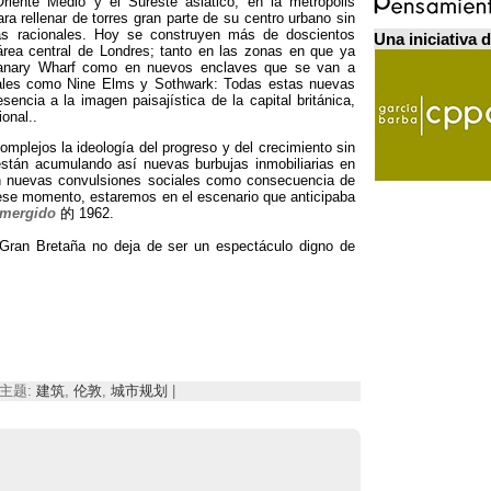
riente Medio y el Sureste asiático
,
en la metrópolis
a rellenar de torres gran parte de su centro urbano sin
as racionales
.
Hoy se construyen más de doscientos
Una iniciativa 
 área central de Londres
;
tanto en las zonas en que ya
 Canary Wharf como en nuevos enclaves que se van a
ales como Nine Elms y Sothwark
:
Todas estas nuevas
encia a la imagen paisajística de la capital británica
,
ional.
.
omplejos la ideología del progreso y del crecimiento sin
stán acumulando así nuevas burbujas inmobiliarias en
án nuevas convulsiones sociales como consecuencia de
ese momento
,
estaremos en el escenario que anticipaba
mergido
的 1962.
e Gran Bretaña no deja de ser un espectáculo digno de
 | 主题:
建筑
,
伦敦
,
城市规划
|