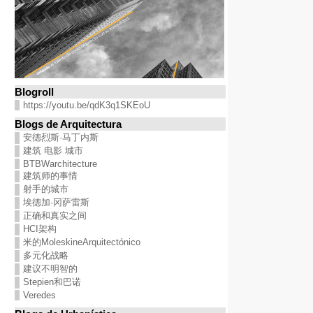
Blogroll
https://youtu.be/qdK3q1SKEoU
Blogs de Arquitectura
安德烈斯·马丁内斯
建筑 电影 城市
BTBWarchitecture
建筑师的事情
射手的城市
埃德加·冈萨雷斯
正确和真实之间
HCI架构
米的MoleskineArquitectónico
多元化战略
建议不明智的
Stepien和巴诺
Veredes