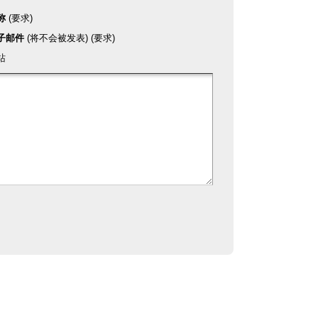
称
(要求)
子邮件
(将不会被发表) (要求)
站