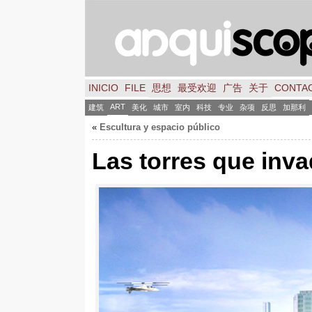
INICIO
FILE
思想
最受欢迎
广告
关于
CONTA
ART
建筑
美化
城市
室内
科技
专业
杂项
反思
加那利
«
Escultura y espacio público
Las torres que inv