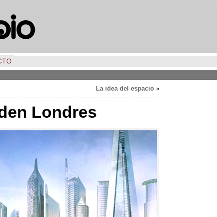
CTO
La idea del espacio
»
aden Londres