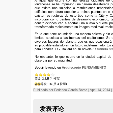
Al igual que ocurre con numerosas ciudades de O
londinense se ha impuesto una carrera desaforada par
que exista una sujeción a restricciones urbanístic
edificios con altura superior a treinta plantas en el
existen estructuras de este tipo como la City y
incorporar como centros de desarrollo económico
,
t
construcciones van a aportar una nueva y fuerte pres
transformado radicalmente su imagen medieval tradic
Es lo que tiene asumir de una manera abierta y sin c
límites asociada a las fuerzas del capitalismo
.
Se e
diversos lugares del planeta que es que ocasionar
su probable estallido en un futuro indeterminado
.
En 
para Londres J.G
.
Ballard en su novela
El mundo su
No obstante
,
lo que ocurre en la ciudad capital d
observar por su magnitud
.
Seguir leyendo en
Arquiscopio PENSAMIENTO
等级: 3.8/
5
(4 投票)
等级:
+4
(从 4 投票)
Publicado por Federico García Barba | April 14, 2014
发表评论