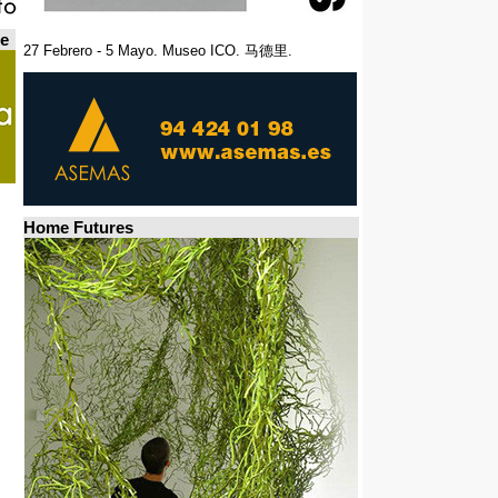
de
27 Febrero - 5 Mayo. Museo ICO. 马德里.
Home Futures