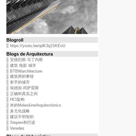
Blogroll
https://youtu.be/qdK3q1SKEoU
Blogs de Arquitectura
安德烈斯·马丁内斯
建筑 电影 城市
BTBWarchitecture
建筑师的事情
射手的城市
埃德加·冈萨雷斯
正确和真实之间
HCI架构
米的MoleskineArquitectónico
多元化战略
建议不明智的
Stepien和巴诺
Veredes