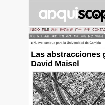
INICIO
FILE
思想
最受欢迎
广告
关于
CONTA
ART
建筑
美化
城市
室内
科技
专业
杂项
反思
加那利
«
Nuevo campus para la Universidad de Gambia
Las abstracciones 
David Maisel