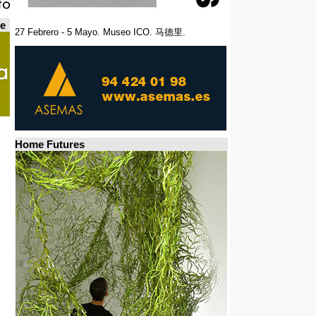
de
27 Febrero - 5 Mayo. Museo ICO. 马德里.
Home Futures