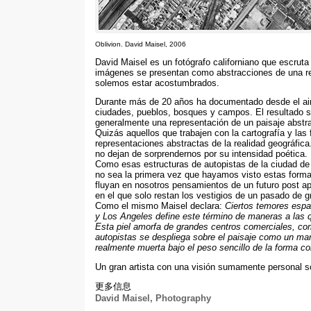
Oblivion
.
David Maisel
, 2006
David Maisel es un fotógrafo californiano que escruta 
imágenes se presentan como abstracciones de una real
solemos estar acostumbrados
.
Durante más de
20
años ha documentado desde el aire
ciudades
,
pueblos
,
bosques y campos
.
El resultado 
generalmente una representación de un paisaje abst
Quizás aquellos que trabajen con la cartografía y las
representaciones abstractas de la realidad geográfica
no dejan de sorprendernos por su intensidad poética
.
Como esas estructuras de autopistas de la ciudad de
no sea la primera vez que hayamos visto estas forma
fluyan en nosotros pensamientos de un futuro post ap
en el que solo restan los vestigios de un pasado de 
Como el mismo Maisel declara
:
Ciertos temores espa
y Los Angeles define este término de maneras a las 
Esta piel amorfa de grandes centros comerciales
,
co
autopistas se despliega sobre el paisaje como un man
realmente muerta bajo el peso sencillo de la forma co
Un gran artista con una visión sumamente personal s
更多信息
David Maisel
,
Photography