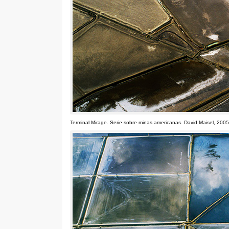
Terminal Mirage
.
Serie sobre minas americanas
.
David Maisel
, 2005