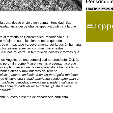
Una iniciativa 
la tierra desde el cielo con suma intensidad
.
Sus
idad vista desde otra perspectiva distinta a la que
 el territorio de Norteamérica
,
recorriendo sus
se refleja en su selección de obras que son
raído e impactado ya severamente por la acción humana
.
 fotos aéreas aprecien con más placer estas
.
Así nos muestra un territorio de colores y formas que
 los Ángeles de una complejidad sorprendente
.
Quizás
s pero tal y como Maisel nos las presenta hace que
ocalíptico
,
en el que ha desaparecido la humanidad y
grandes obras y movimientos del terreno
.
ciales parecen endémicos en las metrópolis modernas
,
que ninguna otra ciudad americana puede aproximarse
.
munidades cerradas
,
rampas de entrada y salida a las
to sobre un cadáver recalcitrante
.
¿Está la tierra
nstruida
?
obre nuestro presente de decadencia ambiental
.