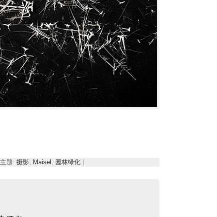
 | 主题:
摄影
,
Maisel
,
园林绿化
|