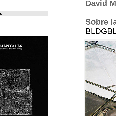
خوسيه فارينا
المدينة المعيشة
Revistas en la red
ArchDaily
Metalocus
العمارة منصة
فن البناء