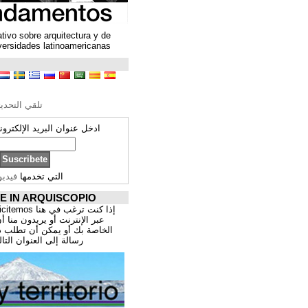
Un espacio colaborativo sobre arquitectura y de
encuentro entre universidades latinoamericanas
ترجمة محتوى
تحرير الترجمة
تلقي التحديثات ARQUISCOPIO
ادخل عنوان البريد الإلكتروني الخاص بك:
التي تخدمها
فيدبورنر
PROMOCIÓNATE IN ARQUISCOPIO
إذا كنت ترغب في هنا publicitemos موقعك, للتسوق
عبر الإنترنت أو يريدون منا أن يقدم اعمال المهنية
الخاصة بك أو يمكن أن تطلب ذلك عن طريق إرسال
رسالة إلى العنوان التالي:
correo@cppa.es