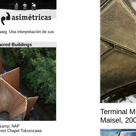
Juan Navarro Baldeweg. Una interpretación de sus
ideas espaciales.
A closer look: Sacred Buildings
Hiroshi Nakamura &amp; NAP.
Sayama Forest Chapel Tokorozawa, اليابان.
RIBA, لندن.