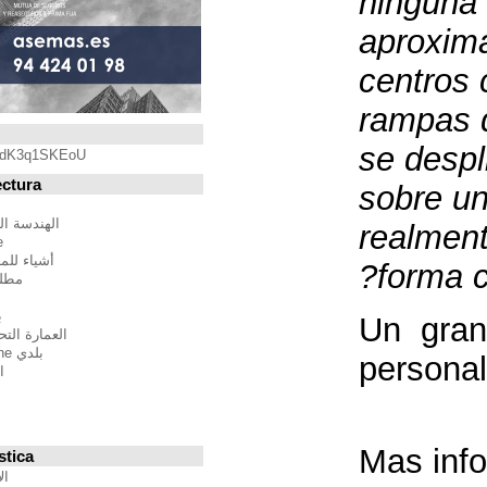
Blogroll
https://youtu.be/qdK3q1SKEoU
Blogs de Arquitectura
أندريس مارتينيز
الهندسة المعمارية فيلم مدينة
BTBWarchitecture
أشياء للمهندسين المعماريين
مطلق النار إلى المدينة
إدغار غونزاليس
بين الصواب وصحيح
العمارة التحالف الدولي للموئل
بلدي Moleskine المعمارية
استراتيجيات متعددة
مقترحات غير حكيم
Stepien أرنو
Veredes
Blogs de Urbanística
الإنسان مقياس مدن