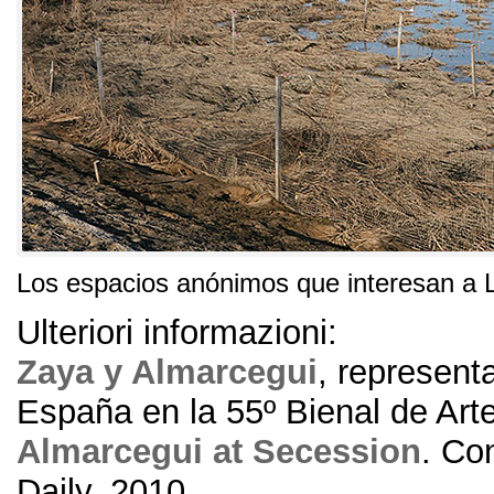
Los espacios anónimos que interesan a 
Ulteriori informazioni:
Zaya y Almarcegui
, represent
España en la 55º Bienal de Art
Almarcegui at Secession
. Co
Daily, 2010