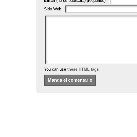
Email
(no se publicará) (requerido)
Sitio Web
You can use
these HTML tags