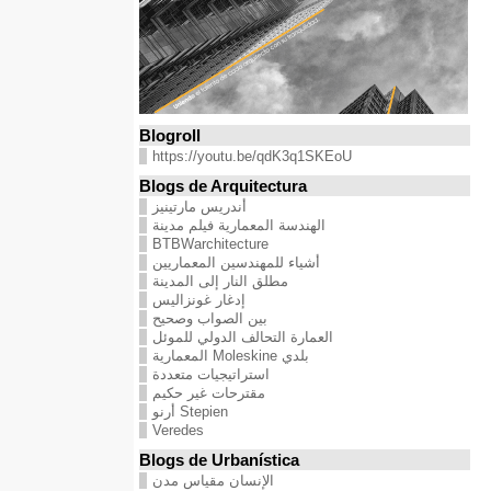
Blogroll
https://youtu.be/qdK3q1SKEoU
Blogs de Arquitectura
أندريس مارتينيز
الهندسة المعمارية فيلم مدينة
BTBWarchitecture
أشياء للمهندسين المعماريين
مطلق النار إلى المدينة
إدغار غونزاليس
بين الصواب وصحيح
العمارة التحالف الدولي للموئل
بلدي Moleskine المعمارية
استراتيجيات متعددة
مقترحات غير حكيم
Stepien أرنو
Veredes
Blogs de Urbanística
الإنسان مقياس مدن