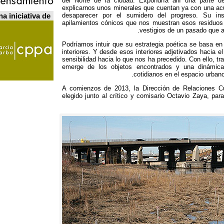
del Norte de la ciudad
.
Expondría allí una parte de
explicarnos unos minerales que cuentan ya con una ac
a iniciativa de
desaparecer por el sumidero del progreso
.
Su ins
apilamientos cónicos que nos muestran esos residuos 
.
vestigios de un pasado que 
Podríamos intuir que su estrategia poética se basa en l
interiores
.
Y desde esos interiores adjetivados hacia el
sensibilidad hacia lo que nos ha precedido
.
Con ello
,
tr
emerge de los objetos encontrados y una dinámic
.
cotidianos en el espacio urba
A comienzos de
2013,
la Dirección de Relaciones Cu
elegido junto al crítico y comisario Octavio Zaya
,
para