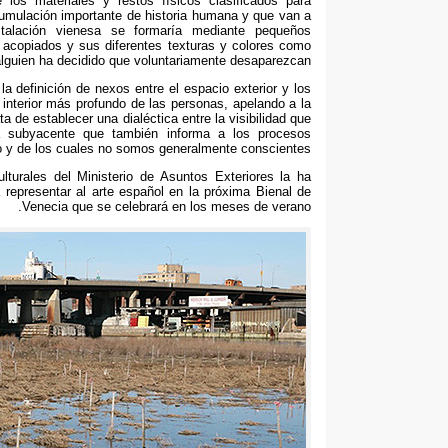
 los materiales y restos físicos clasificados para
umulación importante de historia humana y que van a
talación vienesa se formaría mediante pequeños
acopiados y sus diferentes texturas y colores como
alguien ha decidido que voluntariamente desaparezcan
a definición de nexos entre el espacio exterior y los
 interior más profundo de las personas
,
apelando a la
ata de establecer una dialéctica entre la visibilidad que
a subyacente que también informa a los procesos
no y de los cuales no somos generalmente conscientes
lturales del Ministerio de Asuntos Exteriores la ha
 representar al arte español en la próxima Bienal de
.
Venecia que se celebrará en los meses de verano