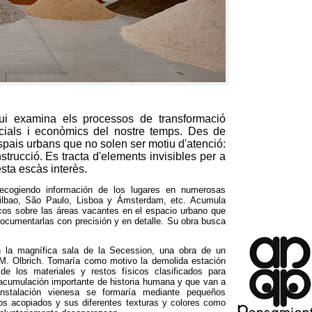
gui examina els processos de transformació
ocials i econòmics del nostre temps. Des de
spais urbans que no solen ser motiu d'atenció:
rucció. Es tracta d'elements invisibles per a
esta escàs interès.
recogiendo información de los lugares en numerosas
ilbao,
São Paulo
,
Lisboa y Ámsterdam
, etc.
Acumula
icos sobre las áreas vacantes en el espacio urbano que
ocumentarlas con precisión y en detalle
.
Su obra busca
 la magnífica sala de la Secession
,
una obra de un
 M
.
Olbrich
.
Tomaría como motivo la demolida estación
de los materiales y restos físicos clasificados para
acumulación importante de historia humana y que van a
nstalación vienesa se formaría mediante pequeños
os acopiados y sus diferentes texturas y colores como