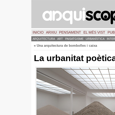
INICIO
ARXIU
PENSAMENT
EL MÉS VIST
PUB
ARQUITECTURA
ART
PAISATGISME
URBANÍSTICA
INTE
«
Una arquitectura de bombolles i caixa
La urbanitat poètic