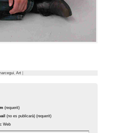
marcegui
,
Art
|
om
(requerit)
ail
(no es publicarà) (requerit)
oc Web