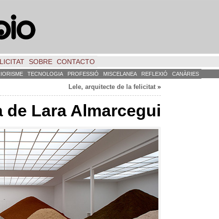
LICITAT
SOBRE
CONTACTO
RIORISME
TECNOLOGIA
PROFESSIÓ
MISCELANEA
REFLEXIÓ
CANÀRIES
Lele, arquitecte de la felicitat
»
a de Lara Almarcegui