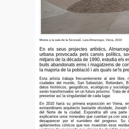
Mostra a la sala de la Secessió. Lara Almarcegui. Viena, 2010
En els seus projectes artístics, Almarce
urbana provocada pels canvis polítics, s
mitjans de la dècada de 1990, estudia els e
buits abandonats erms i magatzems de const
la majoria de la població i als quals se'ls pr
Esta artista trabaja frecuentemente al aire libre
,
ciudades del mundo
,
San Sebastián
,
Rotterdam
, B
datos históricos
,
geográficos
,
ecológicos y sociológ
serán transformados en un futuro próximo
.
Trata de d
presentar así la singularidad de cada lugar
.
En 2010
haría su primera exposición en Viena
,
en
extraordinario arquitecto bastante olividado
,
Joseph
del Norte de la ciudad
.
Expondría allí una parte 
explicarnos unos minerales que cuentan ya con una 
desaparecer por el sumidero del progreso
.
Su i
apilamientos cónicos que nos muestran esos residu