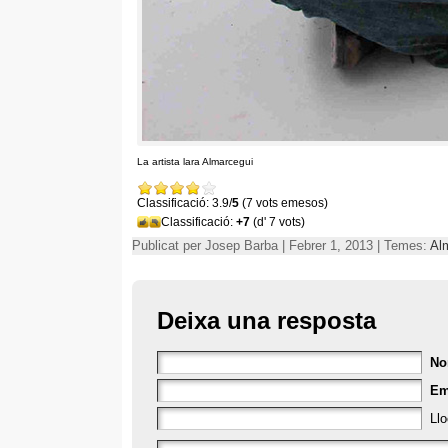
La artista lara Almarcegui
Classificació: 3.9/
5
(7 vots emesos)
Classificació:
+7
(d' 7 vots)
Publicat per Josep Barba | Febrer 1, 2013 | Temes:
Al
Deixa una resposta
N
Em
Ll