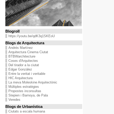
Blogroll
https://youtu.be/qdK3q1SKEoU
Blogs de Arquitectura
Andrés Martínez
Arquitectura Cinema Ciutat
BTBWarchitecture
Coses d'Arquitectes
Del tirador a la ciutat
Edgar González
Entre la veritat i veritable
HIC Arquitectura
La meva Moleskine Arquitectònic
Múltiples estratègies
Propostes inconsultas
Stepien i Barnoya, de Pala
Veredes
Blogs de Urbanística
Ciutats a escala humana