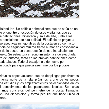
Island Inn
.
Un edificio sobresaliente que se sitúa en un
de encuentro y recepción de esos visitantes que se
de habitaciones
,
biblioteca y sala de arte
,
junto a los
s condiciones de alta calidad
.
El edificio se proyecta
perspectivas inmejorables de la costa en su contacto
ncia de seguridad mínima frente al mar en consonancia
n de la costa
.
La construcción de esa instalación se
suelo
.
Su estructura y recubrimiento ha sido ejecutada
te del entorno
,
tanto en las propias habitaciones como
cristalados
.
Todo el trabajo ha sido hecho por
isticada para que pueda asumirse por los propios
ividuales espectaculares que se despliegan por diversos
iente norte de la isla
,
próximos a uno de los pocos
sos estudios y los emplazamientos seleccionados en los
l conocimiento de los pescadores locales
.
Son unas
s muy concretos del perímetro de la costa
,
llamadas
n una disposición y forma peculiar que hace único el
teros
.