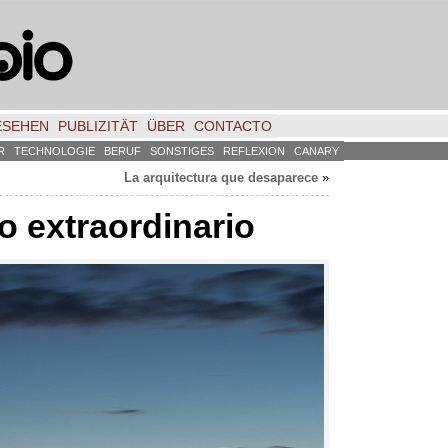
ESEHEN
PUBLIZITÄT
ÜBER
CONTACTO
R
TECHNOLOGIE
BERUF
SONSTIGES
REFLEXION
CANARY
La arquitectura que desaparece
»
o extraordinario