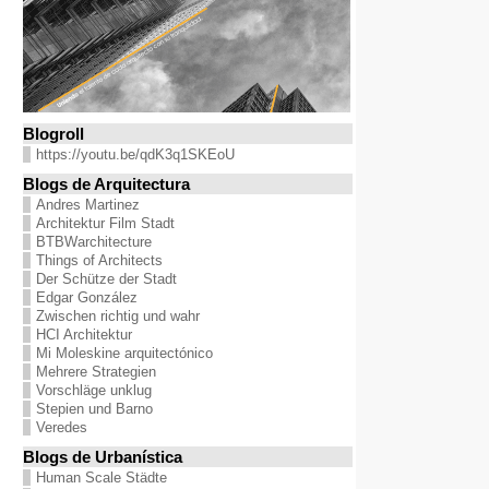
Blogroll
https://youtu.be/qdK3q1SKEoU
Blogs de Arquitectura
Andres Martinez
Architektur Film Stadt
BTBWarchitecture
Things of Architects
Der Schütze der Stadt
Edgar González
Zwischen richtig und wahr
HCI Architektur
Mi Moleskine arquitectónico
Mehrere Strategien
Vorschläge unklug
Stepien und Barno
Veredes
Blogs de Urbanística
Human Scale Städte