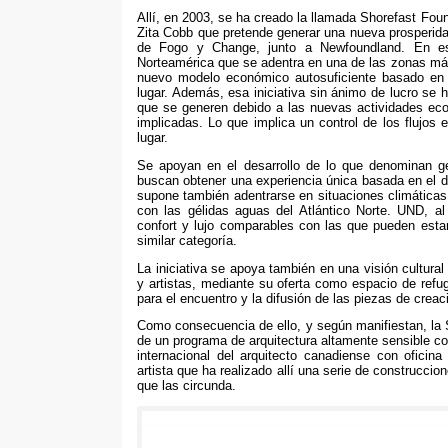
Allí,
en
2003,
se ha creado la llamada Shorefast Fou
Zita Cobb que pretende generar una nueva prosperid
de Fogo y Change
,
junto a Newfoundland
.
En e
Norteamérica que se adentra en una de las zonas más 
nuevo modelo económico autosuficiente basado en e
lugar
.
Además
,
esa iniciativa sin ánimo de lucro se 
que se generen debido a las nuevas actividades ec
implicadas
.
Lo que implica un control de los flujos
lugar
.
Se apoyan en el desarrollo de lo que denominan g
buscan obtener una experiencia única basada en el d
supone también adentrarse en situaciones climática
con las gélidas aguas del Atlántico Norte
. UND, a
confort y lujo comparables con las que pueden estar
similar categoría
.
La iniciativa se apoya también en una visión cultural 
y artistas
,
mediante su oferta como espacio de refug
para el encuentro y la difusión de las piezas de creac
Como consecuencia de ello
,
y según manifiestan
,
la
de un programa de arquitectura altamente sensible co
internacional del arquitecto canadiense con oficin
artista que ha realizado allí una serie de construccion
que las circunda
.