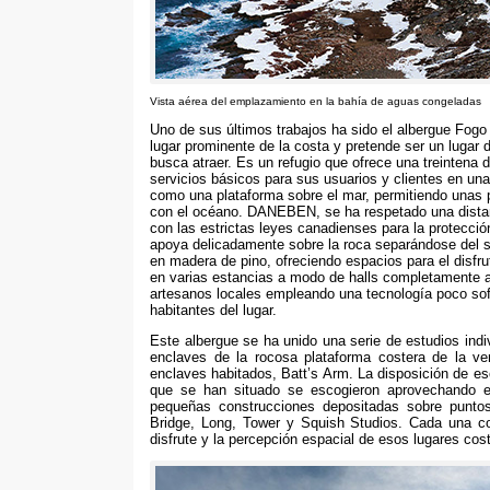
Vista aérea del emplazamiento en la bahía de aguas congeladas
Uno de sus últimos trabajos ha sido el albergue Fogo 
lugar prominente de la costa y pretende ser un lugar 
busca atraer
.
Es un refugio que ofrece una treintena 
servicios básicos para sus usuarios y clientes en una
como una plataforma sobre el mar
,
permitiendo unas 
con el océano
. DANEBEN,
se ha respetado una dista
con las estrictas leyes canadienses para la protecció
apoya delicadamente sobre la roca separándose del 
en madera de pino
,
ofreciendo espacios para el disfru
en varias estancias a modo de halls completamente a
artesanos locales empleando una tecnología poco sof
habitantes del lugar
.
Este albergue se ha unido una serie de estudios ind
enclaves de la rocosa plataforma costera de la vert
enclaves habitados
,
Batt’s Arm
.
La disposición de e
que se han situado se escogieron aprovechando e
pequeñas construcciones depositadas sobre punto
Bridge
,
Long
,
Tower y Squish Studios
.
Cada una co
disfrute y la percepción espacial de esos lugares cos