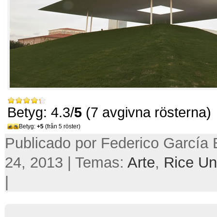
Betyg: 4.3/
5
(7 avgivna rösterna)
Betyg:
+5
(från 5 röster)
Publicado por Federico García 
24, 2013 | Temas:
Arte
,
Rice Uni
|