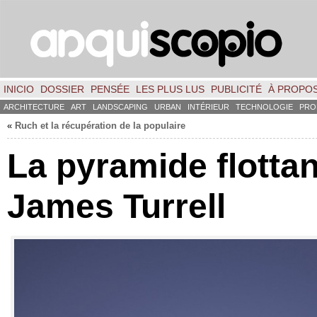
INICIO
DOSSIER
PENSÉE
LES PLUS LUS
PUBLICITÉ
À PROPO
ARCHITECTURE
ART
LANDSCAPING
URBAN
INTÉRIEUR
TECHNOLOGIE
PRO
«
Ruch et la récupération de la populaire
La pyramide flotta
James Turrell