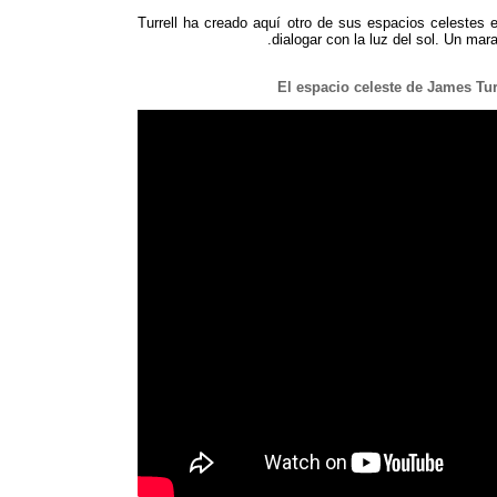
Turrell ha creado aquí otro de sus espacios celestes 
.
dialogar con la luz del sol
.
Un marav
El espacio celeste de James Tur