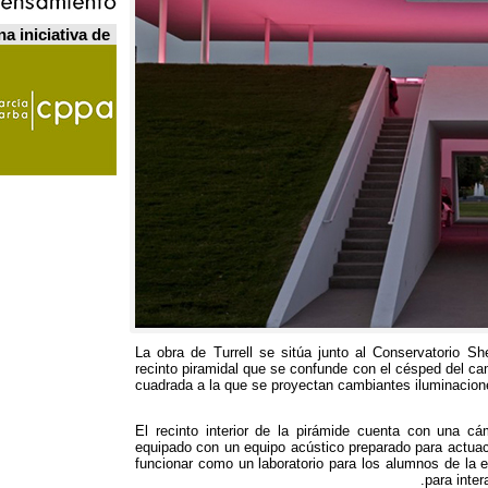
a iniciativa de
La obra de Turrell se sitúa junto al Conservatorio S
recinto piramidal que se confunde con el césped del c
cuadrada a la que se proyectan cambiantes iluminacion
El recinto interior de la pirámide cuenta con una cá
equipado con un equipo acústico preparado para actua
funcionar como un laboratorio para los alumnos de la 
.
para inter