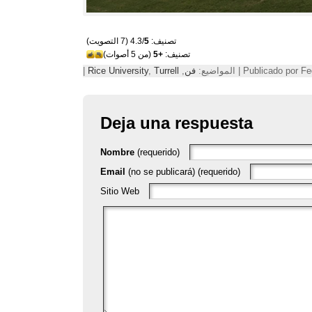
تصنيف: 4.3/
5
(7 التصويت)
تصنيف:
+5
(من 5 أصوات)
Publicad | المواضيع:
فن
,
Turrell
,
Rice University
|
Deja una respuesta
Nombre
(requerido)
Email
(no se publicará) (requerido)
Sitio Web