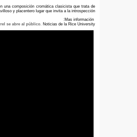
en una composición cromática clasicista que trata de
illoso y placentero lugar que invita a la introspección
:
Mas información
rel se abre al público
.
Noticias de la Rice University