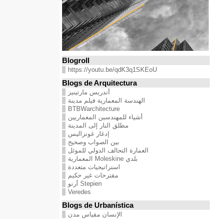
Blogroll
https://youtu.be/qdK3q1SKEoU
Blogs de Arquitectura
أندريس مارتينيز
الهندسة المعمارية فيلم مدينة
BTBWarchitecture
أشياء للمهندسين المعماريين
مطلق النار إلى المدينة
إدغار غونزاليس
بين الصواب وصحيح
العمارة التحالف الدولي للموئل
بلدي Moleskine المعمارية
استراتيجيات متعددة
مقترحات غير حكيم
Stepien أرنو
Veredes
Blogs de Urbanística
الإنسان مقياس مدن