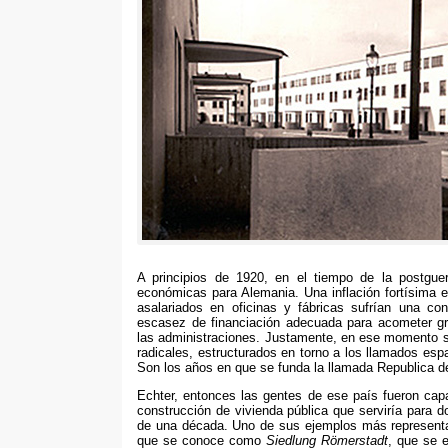
A principios de
1920,
en el tiempo de la postguer
económicas para Alemania
.
Una inflación fortísima
asalariados en oficinas y fábricas sufrían una co
escasez de financiación adecuada para acometer gr
las administraciones
.
Justamente
,
en ese momento s
radicales
,
estructurados en torno a los llamados espa
Son los años en que se funda la llamada Republica 
Echter,
entonces las gentes de ese país fueron cap
construcción de vivienda pública que serviría para d
de una década
.
Uno de sus ejemplos más representa
que se conoce como
Siedlung Römerstadt
,
que se 