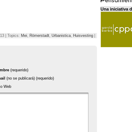
Una iniciativa 
13 | Topics:
Mei
,
Römerstadt
,
Urbanistica
,
Huisvesting
|
mbre
(requerido)
ail
(no se publicará) (requerido)
tio Web