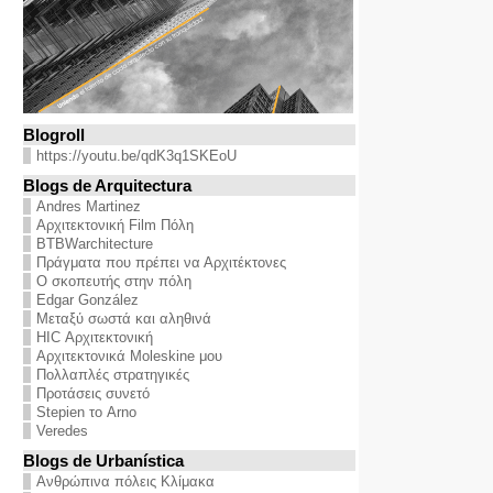
Blogroll
https://youtu.be/qdK3q1SKEoU
Blogs de Arquitectura
Andres Martinez
Αρχιτεκτονική Film Πόλη
BTBWarchitecture
Πράγματα που πρέπει να Αρχιτέκτονες
Ο σκοπευτής στην πόλη
Edgar González
Μεταξύ σωστά και αληθινά
HIC Αρχιτεκτονική
Αρχιτεκτονικά Moleskine μου
Πολλαπλές στρατηγικές
Προτάσεις συνετό
Stepien το Arno
Veredes
Blogs de Urbanística
Ανθρώπινα πόλεις Κλίμακα