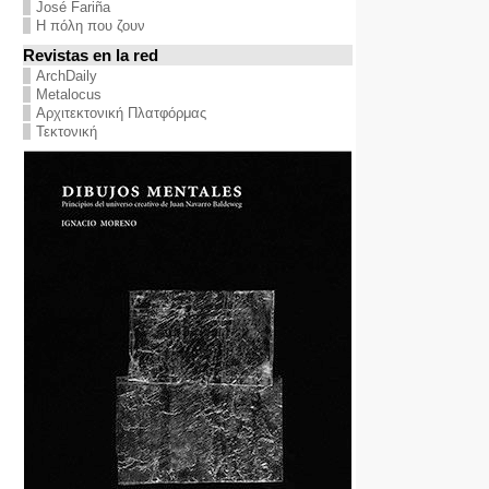
José Fariña
Η πόλη που ζουν
Revistas en la red
ArchDaily
Metalocus
Αρχιτεκτονική Πλατφόρμας
Τεκτονική