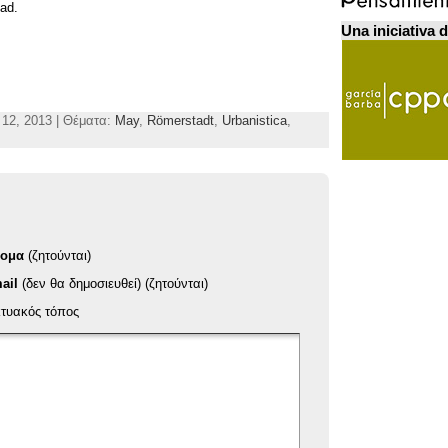
dad
.
Una iniciativa 
 12, 2013 | Θέματα:
May
,
Römerstadt
,
Urbanistica
,
νομα
(ζητούνται)
ail
(δεν θα δημοσιευθεί) (ζητούνται)
κτυακός τόπος