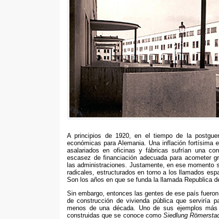
A principios de 1920,
en el tiempo de la postguer
económicas para Alemania
.
Una inflación fortísima
asalariados en oficinas y fábricas sufrían una co
escasez de financiación adecuada para acometer gr
las administraciones
.
Justamente
,
en ese momento s
radicales
,
estructurados en torno a los llamados espa
Son los años en que se funda la llamada Republica 
Sin embargo,
entonces las gentes de ese país fueron
de construcción de vivienda pública que serviría 
menos de una década
.
Uno de sus ejemplos más r
construidas que se conoce como
Siedlung Römersta