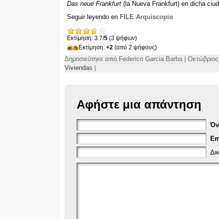
Das neue Frankfurt
(
la Nueva Frankfurt
)
en dicha ciu
Seguir leyendo en
FILE Arquiscopio
Εκτίμηση: 3.7/
5
(3 ψήφων)
Εκτίμηση:
+2
(από 2 ψήφους)
Δημοσιεύτηκε από Federico Garcia Barba | Οκτώβριος
Viviendas
|
Αφήστε μια απάντηση
Ό
Em
Δι