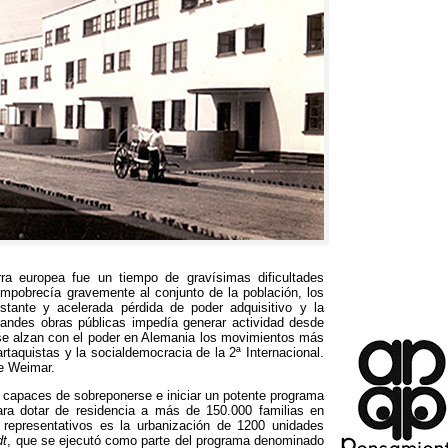
ra europea fue un tiempo de gravísimas dificultades
 empobrecía gravemente al conjunto de la población
,
los
nstante y acelerada pérdida de poder adquisitivo y la
andes obras públicas impedía generar actividad desde
e alzan con el poder en Alemania los movimientos más
rtaquistas y la socialdemocracia de la 2ª Internacional
.
de Weimar
.
 capaces de sobreponerse e iniciar un potente programa
para dotar de residencia a más de
150.000
familias en
epresentativos es la urbanización de
1200
unidades
dt
,
que se ejecutó como parte del programa denominado