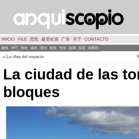
INICIO
FILE
思想
最受欢迎
广告
关于
CONTACTO
ART
建筑
美化
城市
室内
科技
专业
杂项
反思
加那利
«
La idea del espacio
P
La ciudad de las to
bloques