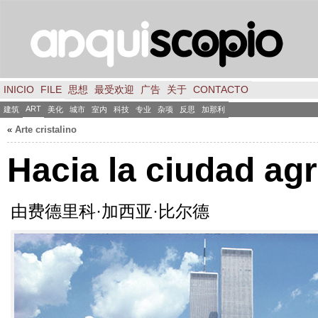
INICIO
FILE
思想
最受欢迎
广告
关于
CONTACTO
ART
建筑
美化
城市
室内
科技
专业
杂项
反思
加那利
«
Arte cristalino
Hacia la ciudad agr
由费德里科·加西亚·比尔德