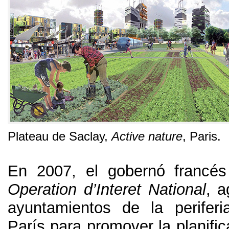
Plateau de Saclay
,
Active nature
,
Paris
.
En 2007,
el gobernó francés
Operation d’Interet National
,
a
ayuntamientos de la perifer
París para promover la planific