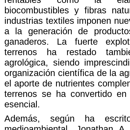
biocombustibles y fibras natu
industrias textiles imponen nu
a la generación de producto
ganaderos
.
La fuerte explo
terrenos ha restado tambi
agrológica
,
siendo imprescind
organización científica de la ag
el aporte de nutrientes comple
terrenos se ha convertido en
esencial
.
Además,
según ha escrit
medioambiental
,
Jonathan A