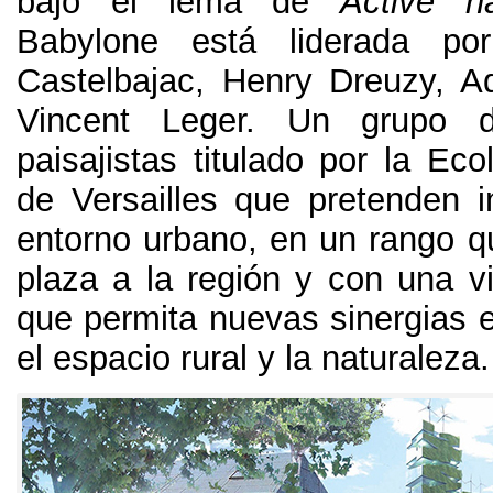
bajo el lema de
Active n
Babylone está liderada po
Castelbajac
,
Henry Dreuzy
,
A
Vincent Leger
.
Un grupo de
paisajistas titulado por la Ec
de Versailles que pretenden in
entorno urbano
,
en un rango q
plaza a la región y con una vi
que permita nuevas sinergias e
el espacio rural y la naturaleza
.