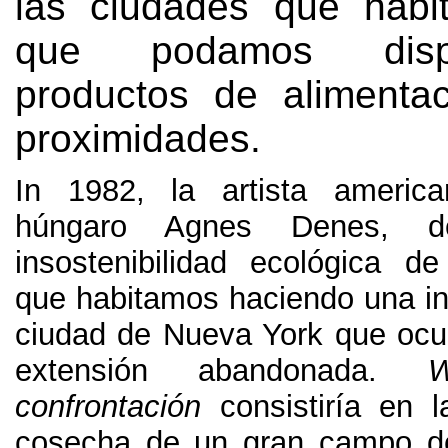
las ciudades que habi
que podamos dis
productos de alimenta
proximidades.
In 1982,
la artista americ
húngaro Agnes Denes
,
d
insostenibilidad ecológica d
que habitamos haciendo una ins
ciudad de Nueva York que oc
extensión abandonada
.
W
confrontación
consistiría en 
cosecha de un gran campo de