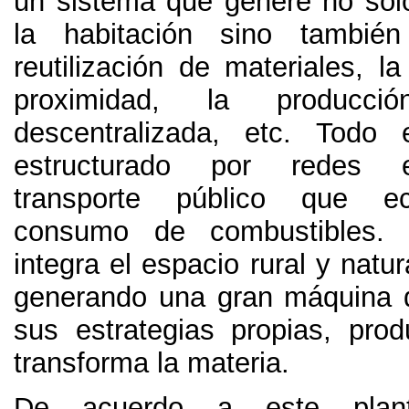
un sistema que genere no sol
la habitación sino también
reutilización de materiales
,
la
proximidad
,
la producció
descentralizada
, etc. Todo 
estructurado por redes e
transporte público que e
consumo de combustibles
.
integra el espacio rural y natur
generando una gran máquina 
sus estrategias propias
,
prod
transforma la materia
.
De acuerdo a este plant