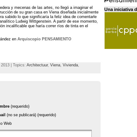
redera y mecenas de las artes
,
no llegó a imaginar el
Una iniciativa 
rucción de su gran casa en Viena diseñada inicialmente
a sabido lo que significaría la feliz idea de comentarle
-analítico Ludwig Wittgenstein
.
A partir de ese momento
,
n incalificable que haría correr ríos de tinta en el
nández en
Arquiscopio PENSAMIENTO
 2013 | Topics:
Architectuur
,
Viena
,
Vivienda
,
mbre
(requerido)
ail
(no se publicará) (requerido)
tio Web