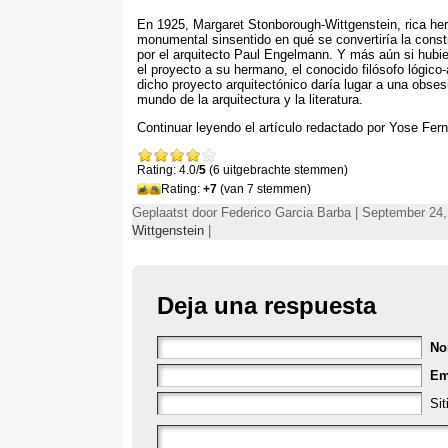
En 1925,
Margaret Stonborough-Wittgenstein
,
rica he
monumental sinsentido en qué se convertiría la const
por el arquitecto Paul Engelmann
.
Y más aún si hubier
el proyecto a su hermano
,
el conocido filósofo lógico
dicho proyecto arquitectónico daría lugar a una obsesió
mundo de la arquitectura y la literatura
.
Continuar leyendo el artículo redactado por Yose Fer
Rating: 4.0/
5
(6 uitgebrachte stemmen)
Rating:
+7
(van 7 stemmen)
Geplaatst door Federico Garcia Barba | September 24,
Wittgenstein
|
Deja una respuesta
No
Em
Si