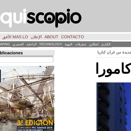
CONTACTO
ABOUT
الإعلان
MAS LO الأفق
فكر
FILE
INICIO
كاس
متفرقات
المهنة
TECHNOLOGY
الداخلية
الحضري
LANDSCAPING
ART
العمارة
Búsqueda de publicaciones