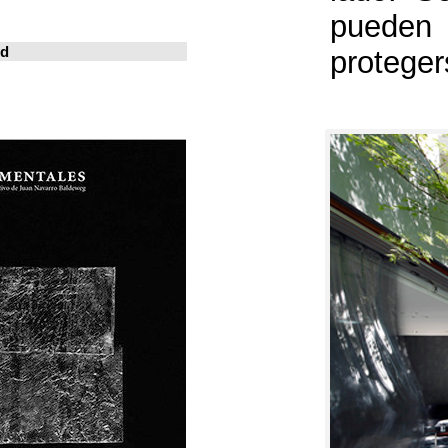
خوسيه فارينا
المدينة المعيشة
Revistas en la red
ArchDaily
Metalocus
العمارة منصة
فن البناء