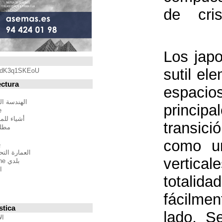
Blogroll
https://youtu.be/qdK3q1SKEoU
Blogs de Arquitectura
أندريس مارتينيز
الهندسة المعمارية فيلم مدينة
BTBWarchitecture
أشياء للمهندسين المعماريين
مطلق النار إلى المدينة
إدغار غونزاليس
بين الصواب وصحيح
العمارة التحالف الدولي للموئل
بلدي Moleskine المعمارية
استراتيجيات متعددة
مقترحات غير حكيم
Stepien أرنو
Veredes
Blogs de Urbanística
الإنسان مقياس مدن