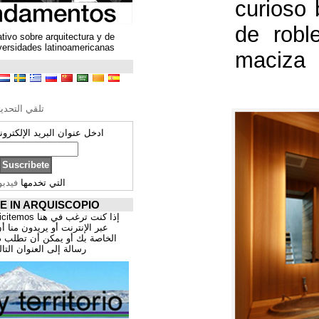
Un espacio colaborativo sobre arquitectura y de
encuentro entre universidades latinoamericanas
ترجمة محتوى
تحرير الترجمة
تلقي التحديثات ARQUISCOPIO
ادخل عنوان البريد الإلكتروني الخاص بك:
التي تخدمها
فيدبورنر
PROMOCIÓNATE IN ARQUISCOPIO
إذا كنت ترغب في هنا publicitemos موقعك, للتسوق
عبر الإنترنت أو يريدون منا أن يقدم اعمال المهنية
الخاصة بك أو يمكن أن تطلب ذلك عن طريق إرسال
رسالة إلى العنوان التالي:
correo@cppa.es