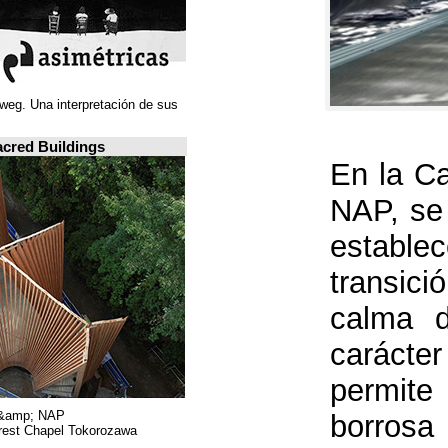
Juan Navarro Baldeweg. Una interpretación de sus
ideas espaciales.
A closer look: Sacred Buildings
Hiroshi Nakamura &amp; NAP.
Sayama Forest Chapel Tokorozawa, اليابان.
RIBA, لندن.