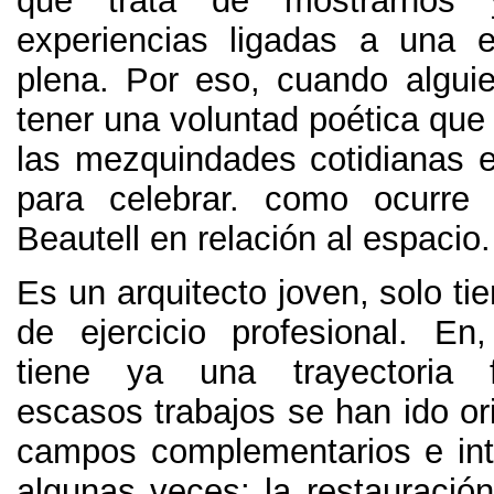
que trata de mostrarnos y
experiencias ligadas a una 
plena
. Por eso,
cuando algui
tener una voluntad poética que
las mezquindades cotidianas 
para celebrar
.
como ocurre 
Beautell en relación al espacio
.
Es un arquitecto joven
,
solo ti
de ejercicio profesional
. En
tiene ya una trayectoria 
escasos trabajos se han ido or
campos complementarios e int
algunas veces
:
la restauración