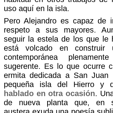
uso aquí en la isla
.
Pero Alejandro es capaz de i
respeto a sus mayores
.
Au
seguir la estela de los que le
está volcado en construir 
contemporánea plenament
sugerente
.
Es lo que ocurre 
ermita dedicada a San Juan 
pequeña isla del Hierro y 
hablado en otra ocasión
.
Una
de nueva planta que
,
en s
austera exuda una poesía subl