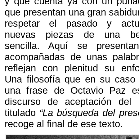
y que cuenta ya con un puña
que presentan una gran sabidur
respetar el pasado y actu
nuevas piezas de una bel
sencilla
.
Aquí se presenta
acompañadas de unas palab
reflejan con plenitud su enf
Una filosofía que en su cas
una frase de Octavio Paz es
discurso de aceptación del
titulado
“
La búsqueda del pres
recoge al final de ese texto
.