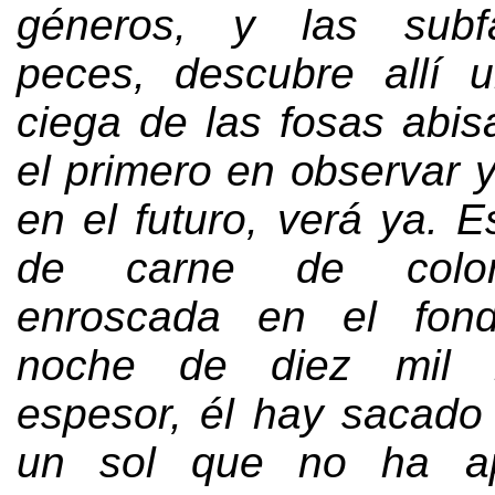
géneros
,
y las subf
peces
,
descubre allí u
ciega de las fosas abis
el primero en observar 
en el futuro
,
verá ya
.
E
de carne de color
enroscada en el fon
noche de diez mil 
espesor
,
él hay sacado 
un sol que no ha ap