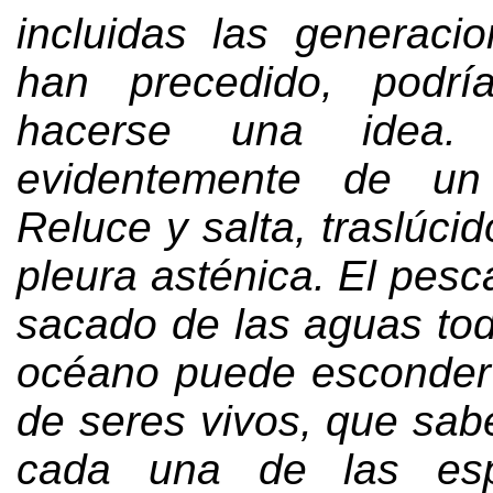
incluidas las generaci
han precedido
,
podrí
hacerse una idea
evidentemente de un
Reluce y salta
,
traslúci
pleura asténica
.
El pesc
sacado de las aguas tod
océano puede esconder
de seres vivos
,
que sab
cada una de las esp