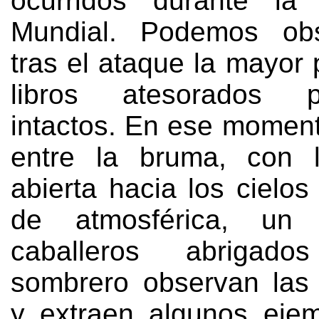
ocurridos durante la
Mundial
.
Podemos obs
tras el ataque la mayor 
libros atesorados p
intactos
.
En ese momento
entre la bruma
,
con 
abierta hacia los cielos
de atmosférica
,
un 
caballeros abriga
sombrero observan las 
y extraen algunos eje