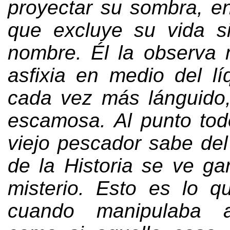
proyectar su sombra
,
e
que excluye su vida s
nombre
.
Él la observa 
asfixia en medio del lí
cada vez más lánguido
escamosa
.
Al punto tod
viejo pescador sabe del
de la Historia se ve ga
misterio
.
Esto es lo q
cuando manipulaba a