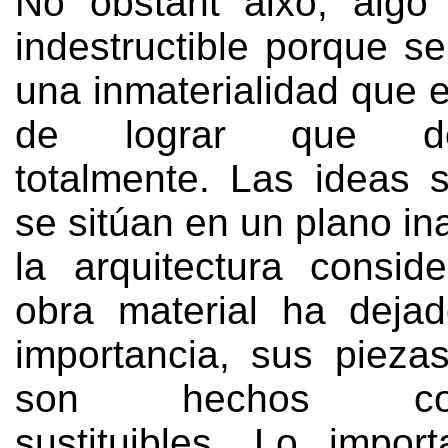
No obstant això,
algo
indestructible porque s
una inmaterialidad que 
de lograr que des
totalmente
.
Las ideas s
se sitúan en un plano in
la arquitectura consi
obra material ha deja
importancia
,
sus piezas
son hechos cont
sustituibles
.
Lo import