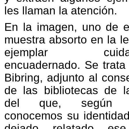
les llaman la atención
.
En la imagen
,
uno de e
muestra absorto en la l
ejemplar cuidad
encuadernado
.
Se trata
Bibring
,
adjunto al cons
de las bibliotecas de l
del que
,
según 
conocemos su identida
dejado relatado es