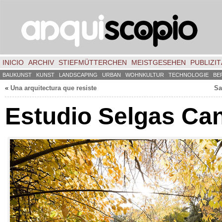
INICIO
ARCHIV
STIEFMÜTTERCHEN
MEISTGESEHEN
PUBLIZIT
BAUKUNST
KUNST
LANDSCAPING
URBAN
WOHNKULTUR
TECHNOLOGIE
BE
«
Una arquitectura que resiste
Sa
Estudio Selgas Ca