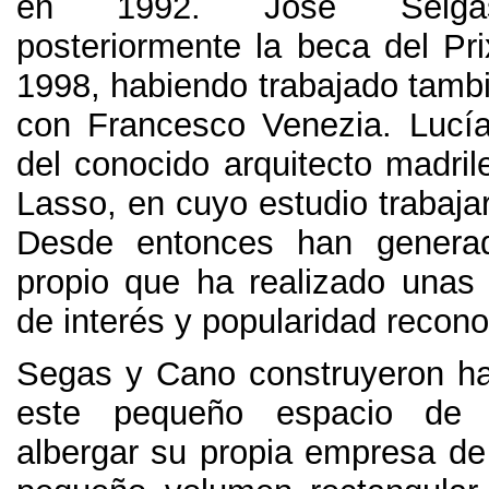
en
1992.
José Selga
posteriormente la beca del P
1998,
habiendo trabajado tamb
con Francesco Venezia
.
Lucí
del conocido arquitecto madril
Lasso
,
en cuyo estudio trabaja
Desde entonces han genera
propio que ha realizado unas
de interés y popularidad recon
Segas y Cano construyeron h
este pequeño espacio de o
albergar su propia empresa de