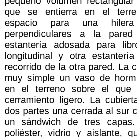
pequeño volumen rectangular
que se entierra en el terr
espacio para una hile
perpendiculares a la pare
estantería adosada para libr
longitudinal y otra estanterí
recorrido de la otra pared
.
La c
muy simple un vaso de hormi
en el terreno sobre el que
cerramiento ligero
.
La cubiert
dos partes una cerrada al sur 
un sándwich de tres capas
poliéster
,
vidrio y aislante
,
q