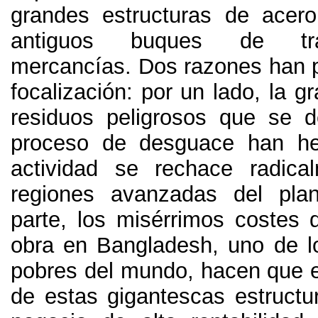
grandes estructuras de acer
antiguos buques de tr
mercancías
.
Dos razones han p
focalización
: por un lado,
la g
residuos peligrosos que se 
proceso de desguace han h
actividad se rechace radica
regiones avanzadas del plan
parte,
los misérrimos costes
obra en Bangladesh
,
uno de l
pobres del mundo
,
hacen que e
de estas gigantescas estructur