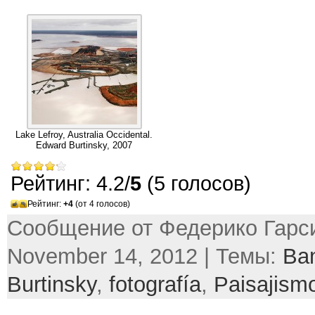
Lake Lefroy
,
Australia Occidental
.
Edward Burtinsky
, 2007
Рейтинг: 4.2/
5
(5 голосов)
Рейтинг:
+4
(от 4 голосов)
Сообщение от Федерико Гарси
November 14, 2012 | Темы:
Ba
Burtinsky
,
fotografía
,
Paisajism