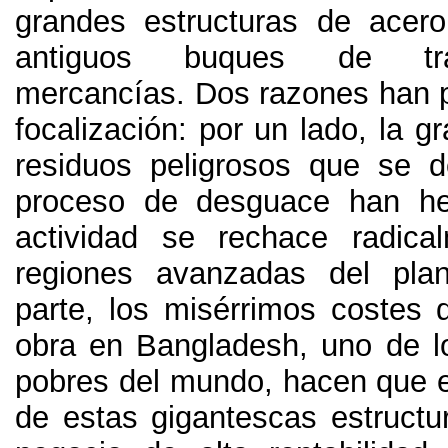
grandes estructuras de acer
antiguos buques de tr
mercancías
.
Dos razones han p
focalización
: por un lado,
la g
residuos peligrosos que se 
proceso de desguace han h
actividad se rechace radica
regiones avanzadas del plan
parte,
los misérrimos costes
obra en Bangladesh
,
uno de l
pobres del mundo
,
hacen que e
de estas gigantescas estructur