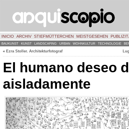
INICIO
ARCHIV
STIEFMÜTTERCHEN
MEISTGESEHEN
PUBLIZIT
BAUKUNST
KUNST
LANDSCAPING
URBAN
WOHNKULTUR
TECHNOLOGIE
BE
«
Ezra Stoller. Architekturfotograf
Lug
El humano deseo de
aisladamente